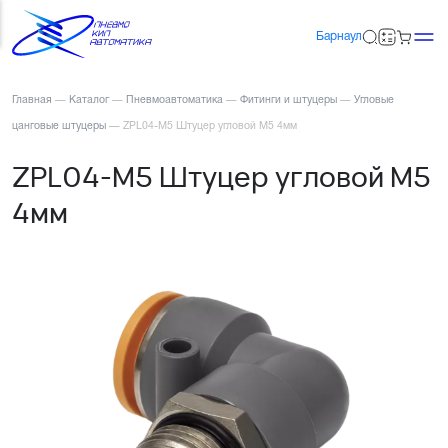
Барнаул
Главная
—
Каталог
—
Пневмоавтоматика
—
Фитинги и штуцеры
—
Угловые
цанговые штуцеры
—
ZPL04-M5 Штуцер угловой М5 4мм
ZPL04-M5 Штуцер угловой М5
4мм