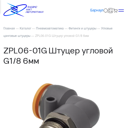
Барнаул
Главная
—
Каталог
—
Пневмоавтоматика
—
Фитинги и штуцеры
—
Угловые
цанговые штуцеры
—
ZPL06-01G Штуцер угловой G1/8 6мм
ZPL06-01G Штуцер угловой
G1/8 6мм