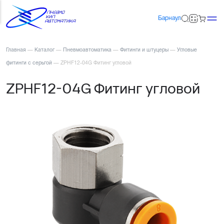
Барнаул
Главная
—
Каталог
—
Пневмоавтоматика
—
Фитинги и штуцеры
—
Угловые
фитинги с серьгой
—
ZPHF12-04G Фитинг угловой
ZPHF12-04G Фитинг угловой