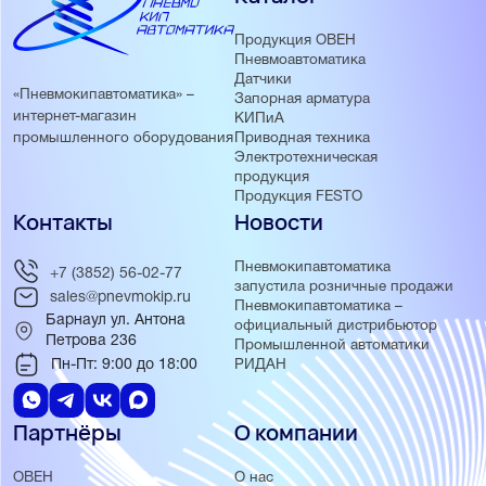
Продукция ОВЕН
Пневмоавтоматика
Датчики
«Пневмокипавтоматика» –
Запорная арматура
интернет-магазин
КИПиА
Приводная техника
промышленного оборудования
Электротехническая
продукция
Продукция FESTO
Контакты
Новости
Пневмокипавтоматика
+7 (3852) 56-02-77
запустила розничные продажи
sales@pnevmokip.ru
Пневмокипавтоматика –
Барнаул ул. Антона
официальный дистрибьютор
Петрова 236
Промышленной автоматики
Пн-Пт: 9:00 до 18:00
РИДАН
Партнёры
О компании
ОВЕН
О нас