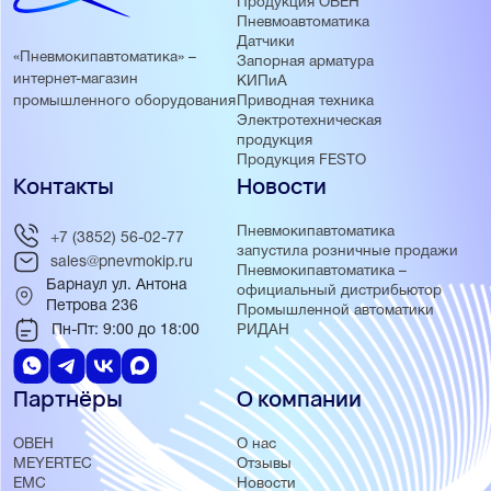
Продукция ОВЕН
Пневмоавтоматика
Датчики
«Пневмокипавтоматика» –
Запорная арматура
интернет-магазин
КИПиА
Приводная техника
промышленного оборудования
Электротехническая
продукция
Продукция FESTO
Контакты
Новости
Пневмокипавтоматика
+7 (3852) 56-02-77
запустила розничные продажи
sales@pnevmokip.ru
Пневмокипавтоматика –
Барнаул ул. Антона
официальный дистрибьютор
Петрова 236
Промышленной автоматики
Пн-Пт: 9:00 до 18:00
РИДАН
Партнёры
О компании
ОВЕН
О нас
MEYERTEC
Отзывы
EMC
Новости