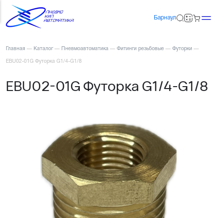
Барнаул
Главная
—
Каталог
—
Пневмоавтоматика
—
Фитинги резьбовые
—
Футорки
—
EBU02-01G Футорка G1/4-G1/8
EBU02-01G Футорка G1/4-G1/8