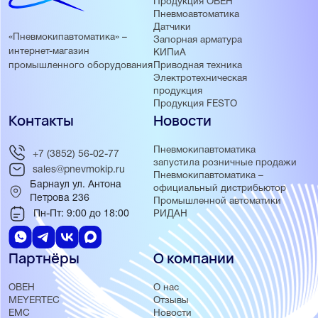
Продукция ОВЕН
Пневмоавтоматика
Датчики
«Пневмокипавтоматика» –
Запорная арматура
интернет-магазин
КИПиА
Приводная техника
промышленного оборудования
Электротехническая
продукция
Продукция FESTO
Контакты
Новости
Пневмокипавтоматика
+7 (3852) 56-02-77
запустила розничные продажи
sales@pnevmokip.ru
Пневмокипавтоматика –
Барнаул ул. Антона
официальный дистрибьютор
Петрова 236
Промышленной автоматики
Пн-Пт: 9:00 до 18:00
РИДАН
Партнёры
О компании
ОВЕН
О нас
MEYERTEC
Отзывы
EMC
Новости