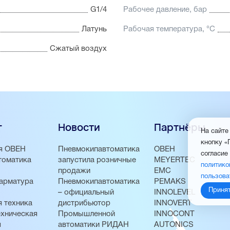
G1/4
Рабочее давление, бар
Латунь
Рабочая температура, °С
Сжатый воздух
г
Новости
Партнёры
На сайте
кнопку «
я ОВЕН
Пневмокипавтоматика
ОВЕН
согласие
томатика
запустила розничные
MEYERTEC
политико
продажи
EMC
пользова
арматура
Пневмокипавтоматика
PEMAKS
Приня
– официальный
INNOLEVEL
 техника
дистрибьютор
INNOVERT
хническая
Промышленной
INNOCONT
я
автоматики РИДАН
AUTONICS