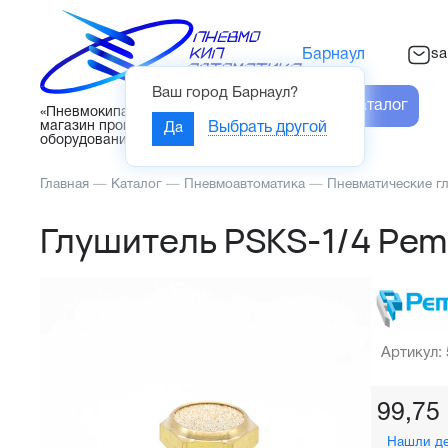
sa
Барнаул
Ваш город
Барнаул
?
Каталог
«Пневмокипавтоматика» – интернет-
магазин промышленного
Да
Выбрать другой
оборудования
Главная
—
Каталог
—
Пневмоавтоматика
—
Пневматические г
Глушитель PSKS-1/4 Pem
Артикул:
99,75
Нашли д