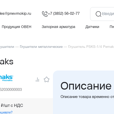
les@pnevmokip.ru
+7 (3852) 56-02-77
Продукция ОВЕН
Запорная арматура
Датчики
П
лушители
—
Глушители металлические
—
Глушитель PSKS-1/4 Pemak
aks
Описание
 52030000003
Описание товара временно о
₽/шт c НДС
ешевле?