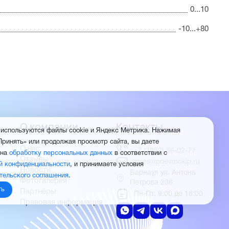
0...10
-10...+80
О компании
Контакты
 используются файлы cookie и Яндекс Метрика. Нажимая
Принять» или продолжая просмотр сайта, вы даете
О нас
+7 (3852) 56-02-77
 на
обработку персональных данных
в соответствии с
Отзывы
sales@pnevmokip.ru
й конфиденциальности
, и принимаете условия
Новости
Барнаул ул. Антона
тельского соглашения
.
Фотогалерея
Петрова 236
ть
Партнёры
Пн-Пт: 9:00 до 18:00
Правовая информация