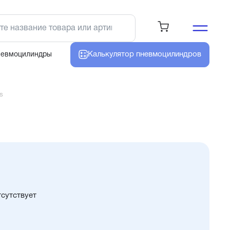
Калькулятор
пневмоцилиндров
невмоцилиндры
s
тсутствует