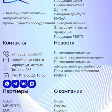
Продукция ОВЕН
Пневмоавтоматика
Датчики
«Пневмокипавтоматика» –
Запорная арматура
интернет-магазин
КИПиА
Приводная техника
промышленного оборудования
Электротехническая
продукция
Продукция FESTO
Контакты
Новости
Пневмокипавтоматика
+7 (3852) 56-02-77
запустила розничные продажи
sales@pnevmokip.ru
Пневмокипавтоматика –
Барнаул ул. Антона
официальный дистрибьютор
Петрова 236
Промышленной автоматики
Пн-Пт: 9:00 до 18:00
РИДАН
Партнёры
О компании
ОВЕН
О нас
MEYERTEC
Отзывы
EMC
Новости