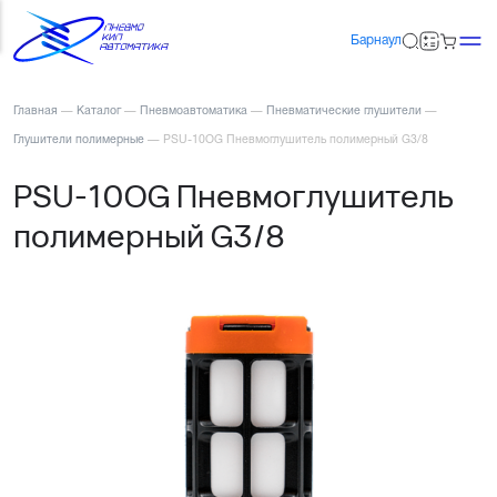
Барнаул
Главная
—
Каталог
—
Пневмоавтоматика
—
Пневматические глушители
—
Глушители полимерные
—
PSU-10OG Пневмоглушитель полимерный G3/8
PSU-10OG Пневмоглушитель
полимерный G3/8