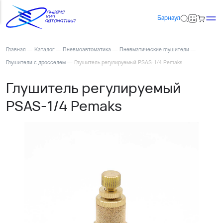
Барнаул
Главная
—
Каталог
—
Пневмоавтоматика
—
Пневматические глушители
—
Глушители с дросселем
—
Глушитель регулируемый PSAS-1/4 Pemaks
Глушитель регулируемый
PSAS-1/4 Pemaks