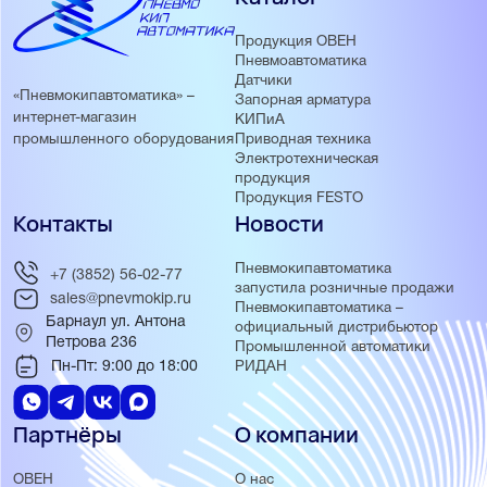
Продукция ОВЕН
Пневмоавтоматика
Датчики
«Пневмокипавтоматика» –
Запорная арматура
интернет-магазин
КИПиА
Приводная техника
промышленного оборудования
Электротехническая
продукция
Продукция FESTO
Контакты
Новости
Пневмокипавтоматика
+7 (3852) 56-02-77
запустила розничные продажи
sales@pnevmokip.ru
Пневмокипавтоматика –
Барнаул ул. Антона
официальный дистрибьютор
Петрова 236
Промышленной автоматики
Пн-Пт: 9:00 до 18:00
РИДАН
Партнёры
О компании
ОВЕН
О нас