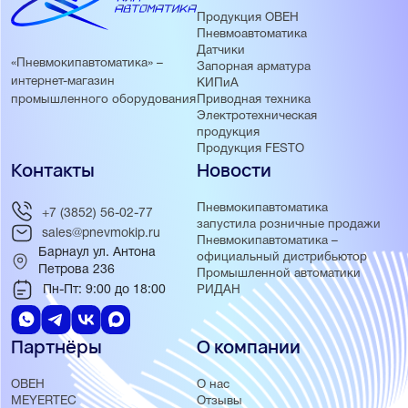
Продукция ОВЕН
Пневмоавтоматика
Датчики
«Пневмокипавтоматика» –
Запорная арматура
интернет-магазин
КИПиА
Приводная техника
промышленного оборудования
Электротехническая
продукция
Продукция FESTO
Контакты
Новости
Пневмокипавтоматика
+7 (3852) 56-02-77
запустила розничные продажи
sales@pnevmokip.ru
Пневмокипавтоматика –
Барнаул ул. Антона
официальный дистрибьютор
Петрова 236
Промышленной автоматики
Пн-Пт: 9:00 до 18:00
РИДАН
Партнёры
О компании
ОВЕН
О нас
MEYERTEC
Отзывы