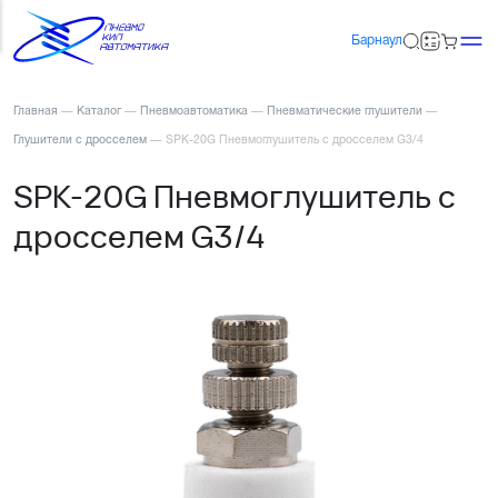
Барнаул
Главная
—
Каталог
—
Пневмоавтоматика
—
Пневматические глушители
—
Глушители с дросселем
—
SPK-20G Пневмоглушитель с дросселем G3/4
SPK-20G Пневмоглушитель с
дросселем G3/4