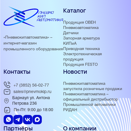
Каталог
Продукция ОВЕН
Пневмоавтоматика
Датчики
«Пневмокипавтоматика» –
Запорная арматура
интернет-магазин
КИПиА
Приводная техника
промышленного оборудования
Электротехническая
продукция
Продукция FESTO
Контакты
Новости
Пневмокипавтоматика
+7 (3852) 56-02-77
запустила розничные продажи
sales@pnevmokip.ru
Пневмокипавтоматика –
Барнаул ул. Антона
официальный дистрибьютор
Петрова 236
Промышленной автоматики
Пн-Пт: 9:00 до 18:00
РИДАН
Партнёры
О компании