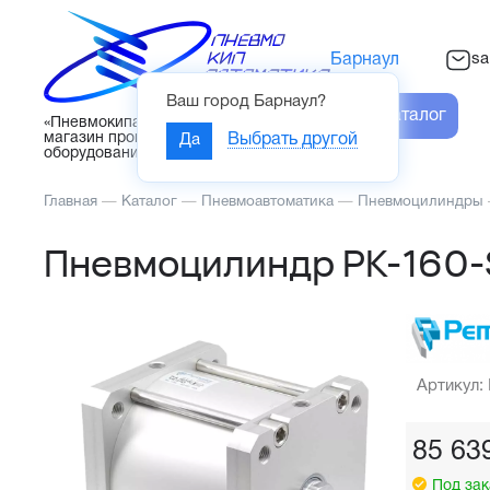
sa
Барнаул
Ваш город
Барнаул
?
Каталог
«Пневмокипавтоматика» – интернет-
магазин промышленного
Да
Выбрать другой
оборудования
Главная
—
Каталог
—
Пневмоавтоматика
—
Пневмоцилиндры
Пневмоцилиндр PK-160
Артикул:
85 63
Под зак