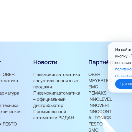
На сайте
кнопку «
г
Новости
Партнёры
согласие
политико
я ОВЕН
Пневмокипавтоматика
ОВЕН
пользова
томатика
запустила розничные
MEYERTEC
Приня
продажи
EMC
арматура
Пневмокипавтоматика
PEMAKS
– официальный
INNOLEVEL
 техника
дистрибьютор
INNOVERT
хническая
Промышленной
INNOCONT
я
автоматики РИДАН
AUTONICS
я FESTO
FESTO
SMC