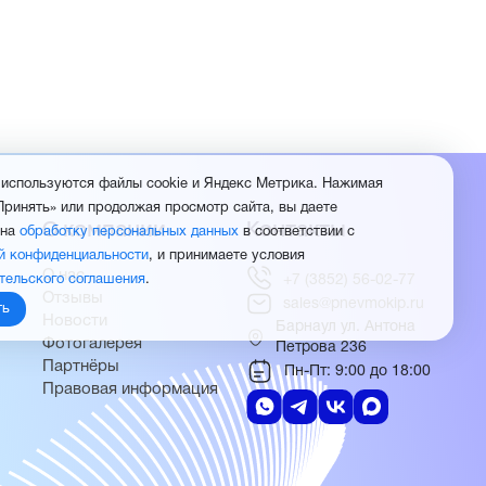
 используются файлы cookie и Яндекс Метрика. Нажимая
Принять» или продолжая просмотр сайта, вы даете
О компании
Контакты
 на
обработку персональных данных
в соответствии с
й конфиденциальности
, и принимаете условия
О нас
тельского соглашения
.
+7 (3852) 56-02-77
Отзывы
sales@pnevmokip.ru
ть
Новости
Барнаул ул. Антона
Фотогалерея
Петрова 236
Партнёры
Пн-Пт: 9:00 до 18:00
Правовая информация