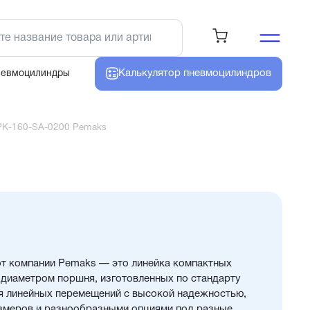
Калькулятор
пневмоцилиндров
невмоцилиндры
PK-160-SA-0200 Pemaks
т компании Pemaks — это линейка компактных
диаметром поршня, изготовленных по стандарту
я линейных перемещений с высокой надежностью,
змеров и разнообразными опциями под разные