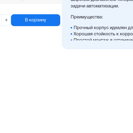
задачи автоматизации.
Преимущества:
+
В корзину
Прочный корпус идеален дл
Хорошая стойкость к корро
Простой монтаж в ограниче
Диапазон диаметров поршня:
Широкий ассортимент опци
Высокая производительнос
Отличительные черты:
Имеется опрос положения 
Шпильки из нержавеющей с
Шток из хромированной ст
в качестве опции
Уплотнение — полиуретан (
расширенным температурным
в тяжелых условиях. А такж
пропускающий мелкие части