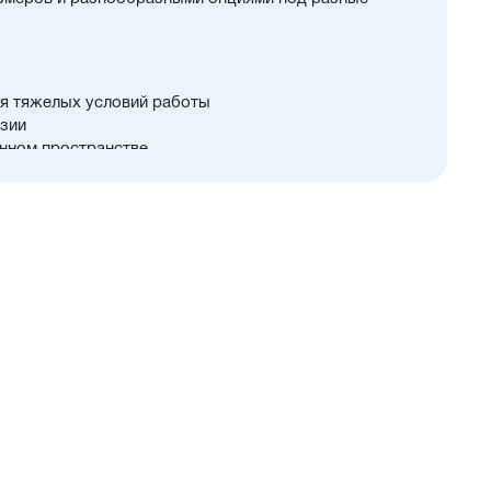
я тяжелых условий работы
зии
нном пространстве
 125...320 мм
й и монтажных принадлежностей
ть
и упругие элементы демпфирования
тали
али с возможностью установки нержавеющего штока
PU) с возможностью замены на уплотнения с
 диапазоном (FKM/Viton) или из бронзы для работы
е дополнительное уплотнение — Hytrel-скребок, не
цы в полость цилиндра