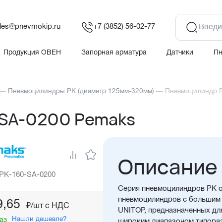
les@pnevmokip.ru
+7 (3852) 56-02-77
Продукция ОВЕН
Запорная арматура
Датчики
П
—
Пневмоцилиндры PK (диаметр 125мм-320мм)
—
Пневмоцилиндр 
-SA-0200 Pemaks
Описание
 PK-160-SA-0200
Серия пневмоцилиндров PK о
пневмоцилиндров с большим 
9,65
₽/шт c НДС
UNITOP, предназначенных дл
Нашли дешевле?
аз
широким диапазоном типора