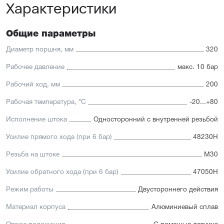
Характеристики
Отличительные черты:
Имеется опрос положения и упругие элементы
демпфирования
Общие параметры
Шпильки из нержавеющей стали
Шток из хромированной стали с возможностью
Диаметр поршня, мм
320
установки нержавеющего штока в качестве опции
Уплотнение — полиуретан (PU) с возможностью
Рабочее давление
макс. 10 бар
замены на уплотнения с расширенным температурным
диапазоном (FKM/Viton) или из бронзы для работы в
Рабочий ход, мм
200
тяжелых условиях. А также дополнительное
уплотнение — Hytrel-скребок, не пропускающий мелкие
Рабочая температура, °C
-20...+80
частицы в полость цилиндра
Исполнение штока
Односторонний с внутренней резьбой
Усилие прямого хода (при 6 бар)
48230Н
Резьба на штоке
М30
Усилие обратного хода (при 6 бар)
47050Н
Режим работы
Двустороннего действия
Материал корпуса
Алюминиевый сплав