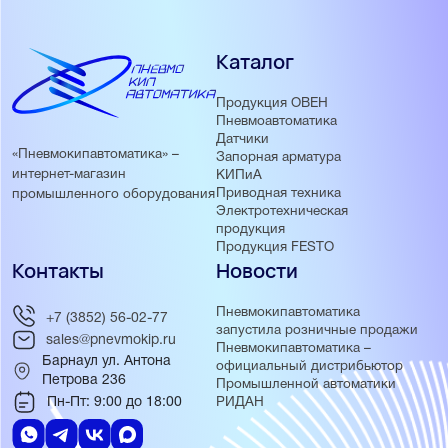
Каталог
Продукция ОВЕН
Пневмоавтоматика
Датчики
«Пневмокипавтоматика» –
Запорная арматура
интернет-магазин
КИПиА
Приводная техника
промышленного оборудования
Электротехническая
продукция
Продукция FESTO
Контакты
Новости
Пневмокипавтоматика
+7 (3852) 56-02-77
запустила розничные продажи
sales@pnevmokip.ru
Пневмокипавтоматика –
Барнаул ул. Антона
официальный дистрибьютор
Петрова 236
Промышленной автоматики
Пн-Пт: 9:00 до 18:00
РИДАН