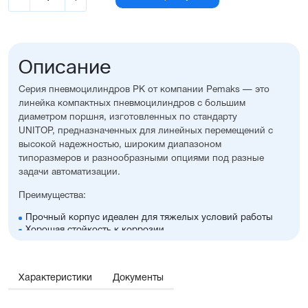
Описание
Серия пневмоцилиндров PK от компании Pemaks — это
линейка компактных пневмоцилиндров с большим
диаметром поршня, изготовленных по стандарту
UNITOP, предназначенных для линейных перемещений с
высокой надежностью, широким диапазоном
типоразмеров и разнообразными опциями под разные
задачи автоматизации.
Преимущества:
Прочный корпус идеален для тяжелых условий работы
Хорошая стойкость к коррозии
Простой монтаж в ограниченном пространстве
Диапазон диаметров поршня: 125...320 мм
Широкий ассортимент опций и монтажных
Характеристики
Документы
принадлежностей
Высокая производительность