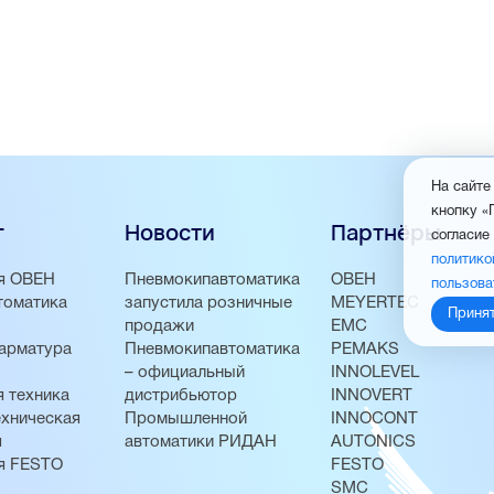
На сайте
кнопку «
г
Новости
Партнёры
согласие
политико
я ОВЕН
Пневмокипавтоматика
ОВЕН
пользова
томатика
запустила розничные
MEYERTEC
Приня
продажи
EMC
арматура
Пневмокипавтоматика
PEMAKS
– официальный
INNOLEVEL
 техника
дистрибьютор
INNOVERT
хническая
Промышленной
INNOCONT
я
автоматики РИДАН
AUTONICS
я FESTO
FESTO
SMC