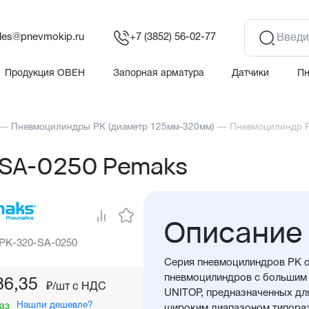
les@pnevmokip.ru
+7 (3852) 56-02-77
Продукция ОВЕН
Запорная арматура
Датчики
П
—
Пневмоцилиндры PK (диаметр 125мм-320мм)
—
Пневмоцилиндр 
SA-0250 Pemaks
Описание
 PK-320-SA-0250
Серия пневмоцилиндров PK о
пневмоцилиндров с большим 
86,35
₽/шт c НДС
UNITOP, предназначенных дл
Нашли дешевле?
аз
широким диапазоном типора