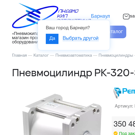
sa
Барнаул
Ваш город
Барнаул
?
Каталог
«Пневмокипавтоматика» – интернет-
магазин промышленного
Да
Выбрать другой
оборудования
Главная
—
Каталог
—
Пневмоавтоматика
—
Пневмоцилиндры
Пневмоцилиндр PK-320-
Артикул:
350 4
Под зак