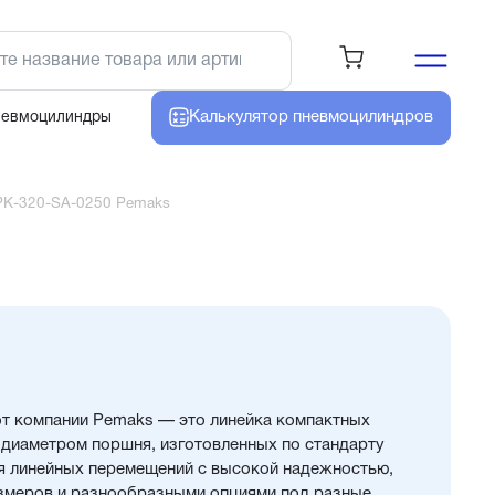
Калькулятор
пневмоцилиндров
невмоцилиндры
PK-320-SA-0250 Pemaks
т компании Pemaks — это линейка компактных
диаметром поршня, изготовленных по стандарту
я линейных перемещений с высокой надежностью,
змеров и разнообразными опциями под разные