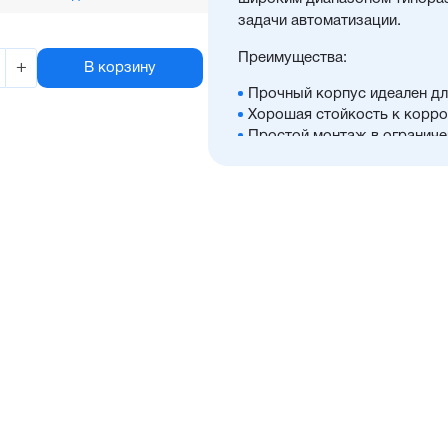
задачи автоматизации.
Преимущества:
+
В корзину
Прочный корпус идеален дл
Хорошая стойкость к корро
Простой монтаж в ограниче
Диапазон диаметров поршня:
Широкий ассортимент опци
Высокая производительнос
Отличительные черты:
Имеется опрос положения 
Шпильки из нержавеющей с
Шток из хромированной ст
в качестве опции
Уплотнение — полиуретан (
расширенным температурным
в тяжелых условиях. А такж
пропускающий мелкие части