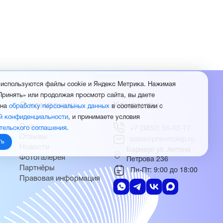
 используются файлы cookie и Яндекс Метрика. Нажимая
Принять» или продолжая просмотр сайта, вы даете
О компании
Контакты
 на
обработку персональных данных
в соответствии с
й конфиденциальности
, и принимаете условия
О нас
тельского соглашения
.
+7 (3852) 56-02-77
Отзывы
sales@pnevmokip.ru
ть
Новости
Барнаул ул. Антона
Фотогалерея
Петрова 236
Партнёры
Пн-Пт: 9:00 до 18:00
Правовая информация