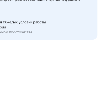
я тяжелых условий работы
зии
нном пространстве
 125...320 мм
й и монтажных принадлежностей
ть
и упругие элементы демпфирования
тали
али с возможностью установки нержавеющего штока
PU) с возможностью замены на уплотнения с
 диапазоном (FKM/Viton) или из бронзы для работы
е дополнительное уплотнение — Hytrel-скребок, не
цы в полость цилиндра