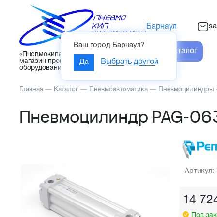
sa
Барнаул
Ваш город
Барнаул
?
Каталог
«Пневмокипавтоматика» – интернет-
магазин промышленного
Да
Выбрать другой
оборудования
Главная
—
Каталог
—
Пневмоавтоматика
—
Пневмоцилиндры
Пневмоцилиндр PAG-06
Артикул:
14 72
Под зак