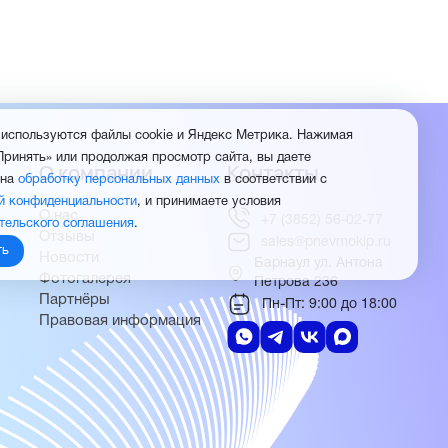
 используются файлы cookie и Яндекс Метрика. Нажимая
Принять» или продолжая просмотр сайта, вы даете
О компании
Контакты
 на
обработку персональных данных
в соответствии с
й конфиденциальности
, и принимаете условия
О нас
+7 (3852) 56-02-77
тельского соглашения
.
Отзывы
sales@pnevmokip.ru
ть
Новости
Барнаул ул. Антона
Фотогалерея
Петрова 236
Партнёры
Пн-Пт: 9:00 до 18:00
Правовая информация