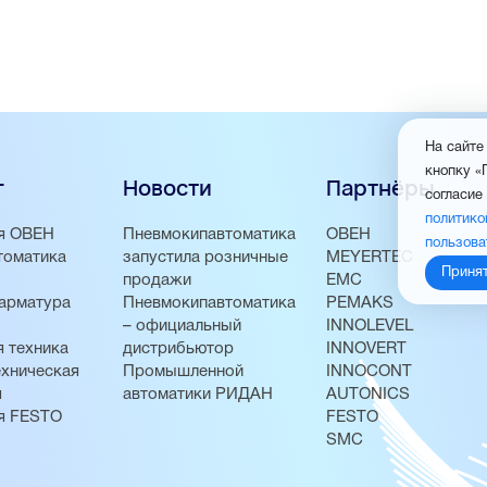
На сайте
кнопку «
г
Новости
Партнёры
согласие
политико
я ОВЕН
Пневмокипавтоматика
ОВЕН
пользова
томатика
запустила розничные
MEYERTEC
Приня
продажи
EMC
арматура
Пневмокипавтоматика
PEMAKS
– официальный
INNOLEVEL
 техника
дистрибьютор
INNOVERT
хническая
Промышленной
INNOCONT
я
автоматики РИДАН
AUTONICS
я FESTO
FESTO
SMC