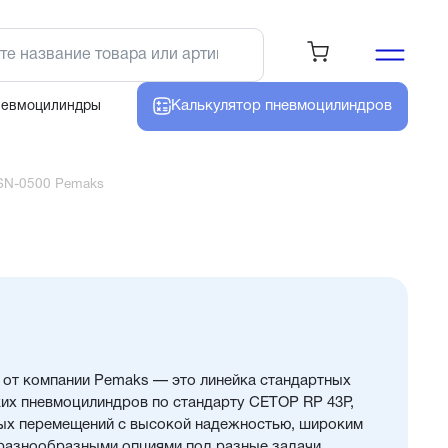
Калькулятор
пневмоцилиндров
невмоцилиндры
SN-0500 Pemaks
от компании Pemaks — это линейка стандартных
х пневмоцилиндров по стандарту CETOP RP 43P,
ых перемещений с высокой надежностью, широким
разнообразными опциями под разные задачи