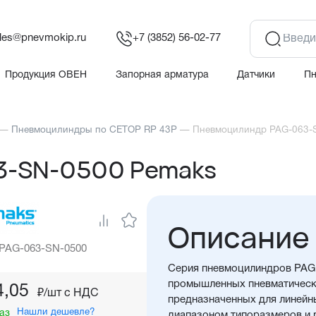
les@pnevmokip.ru
+7 (3852) 56-02-77
Продукция ОВЕН
Запорная арматура
Датчики
П
—
Пневмоцилиндры по CETOP RP 43P
—
Пневмоцилиндр PAG-063-
3-SN-0500 Pemaks
Описание
 PAG-063-SN-0500
Серия пневмоцилиндров PAG 
промышленных пневматически
4,05
₽/шт c НДС
предназначенных для линейн
Нашли дешевле?
аз
диапазоном типоразмеров и 