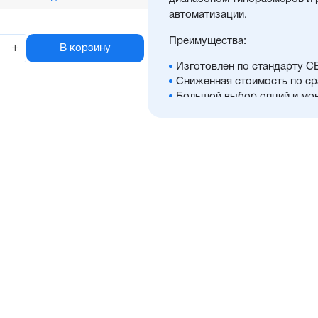
автоматизации.
Преимущества:
+
В корзину
Изготовлен по стандарту C
Сниженная стоимость по с
Большой выбор опций и мо
Отличительные черты:
Корпус изготовлен из легк
покрытием, препятствующи
Шток изготавливается из х
опции)
Не имеет опроса положений