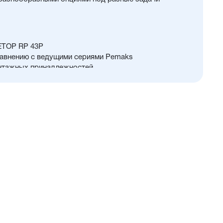
ETOP RP 43P
равнению с ведущими сериями Pemaks
нтажных принадлежностей
ого и прочного алюминия, покрытого элоксаловым
м коррозии
ромированной стали (нержавейка доступна в качестве
, демпфирование нерегулируемое