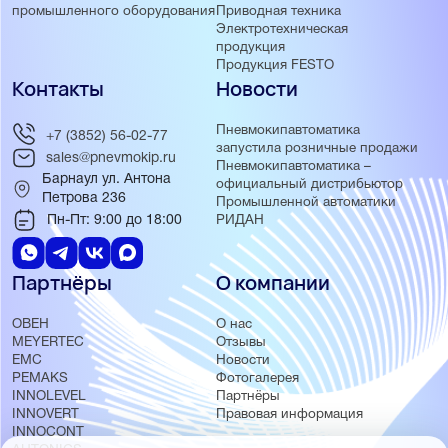
Приводная техника
промышленного оборудования
Электротехническая
продукция
Продукция FESTO
Контакты
Новости
Пневмокипавтоматика
+7 (3852) 56-02-77
запустила розничные продажи
sales@pnevmokip.ru
Пневмокипавтоматика –
Барнаул ул. Антона
официальный дистрибьютор
Петрова 236
Промышленной автоматики
Пн-Пт: 9:00 до 18:00
РИДАН
Партнёры
О компании
ОВЕН
О нас
MEYERTEC
Отзывы
EMC
Новости
PEMAKS
Фотогалерея
INNOLEVEL
Партнёры
INNOVERT
Правовая информация
INNOCONT