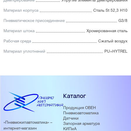
Демпфирование
Упругие элементы демпфирования
Материал корпуса
Сталь St 52,3 H10
Пневматическое присоединение
G3/8
Материал штока
Хромированная сталь
Рабочая среда
Сжатый воздух
Материал уплотнений
PU+HYTREL
Каталог
Продукция ОВЕН
Пневмоавтоматика
Датчики
«Пневмокипавтоматика» –
Запорная арматура
интернет-магазин
КИПиА