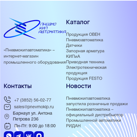
Каталог
Продукция ОВЕН
Пневмоавтоматика
Датчики
«Пневмокипавтоматика» –
Запорная арматура
интернет-магазин
КИПиА
Приводная техника
промышленного оборудования
Электротехническая
продукция
Продукция FESTO
Контакты
Новости
Пневмокипавтоматика
+7 (3852) 56-02-77
запустила розничные продажи
sales@pnevmokip.ru
Пневмокипавтоматика –
Барнаул ул. Антона
официальный дистрибьютор
Петрова 236
Промышленной автоматики
Пн-Пт: 9:00 до 18:00
РИДАН