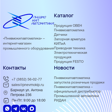
Каталог
Продукция ОВЕН
Пневмоавтоматика
Датчики
«Пневмокипавтоматика» –
Запорная арматура
интернет-магазин
КИПиА
Приводная техника
промышленного оборудования
Электротехническая
продукция
Продукция FESTO
Контакты
Новости
Пневмокипавтоматика
+7 (3852) 56-02-77
запустила розничные продажи
sales@pnevmokip.ru
Пневмокипавтоматика –
Барнаул ул. Антона
официальный дистрибьютор
Петрова 236
Промышленной автоматики
Пн-Пт: 9:00 до 18:00
РИДАН