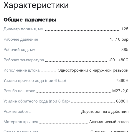
Характеристики
Отличительные черты:
Высокое усилие при прямом и обратном ходе
Общие параметры
Уплотнение — полиуретан (PU) с возможностью
замены на уплотнения с расширенным температурным
Диаметр поршня, мм
125
диапазоном (FKM/Viton) или из бронзы для работы в
тяжелых условиях. А также дополнительное
Рабочее давление
1...10 бар
уплотнение — Hytrel-скребок, не пропускающий мелкие
Рабочий ход, мм
385
частицы в полость цилиндра
Корпус изготовлен из прочного алюминия, покрытого
Рабочая температура
-20...+80С
элоксаловым покрытием, препятствующим коррозии
Шток изготавливается из хромированной стали
Исполнение штока
Односторонний с наружной резьбой
(нержавейка доступна в качестве опции)
Присутствует опрос положений и регулируемое
Усилие прямого хода (при 6 бар)
7360Н
демпфирование
Резьба на штоке
М27х2,0
Усилие обратного хода (при 6 бар)
6880Н
Режим работы
Двустороннего действия
Материал крышек
Алюминиевый сплав