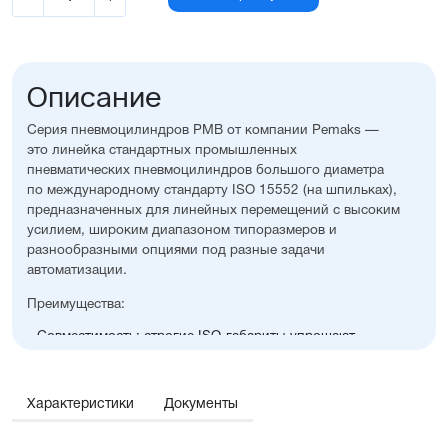
Описание
Серия пневмоцилиндров PMB от компании Pemaks —
это линейка стандартных промышленных
пневматических пневмоцилиндров большого диаметра
по международному стандарту ISO 15552 (на шпильках),
предназначенных для линейных перемещений с высоким
усилием, широким диапазоном типоразмеров и
разнообразными опциями под разные задачи
автоматизации.
Преимущества:
Совместимость: строгие ISO-габариты упрощают
замену и проектирование
Диапазон диаметров поршня: от 125 до 320 мм
Надёжный корпус для работы даже в самых тяжелых
Характеристики
Документы
условиях
Доступно большое количество опций и
принадлежностей