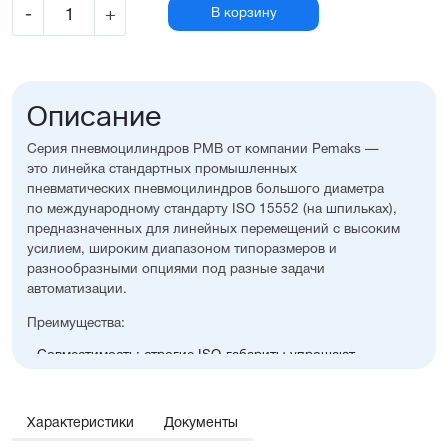
-
+
В корзину
Описание
Серия пневмоцилиндров PMB от компании Pemaks —
это линейка стандартных промышленных
пневматических пневмоцилиндров большого диаметра
по международному стандарту ISO 15552 (на шпильках),
предназначенных для линейных перемещений с высоким
усилием, широким диапазоном типоразмеров и
разнообразными опциями под разные задачи
автоматизации.
Преимущества:
Совместимость: строгие ISO-габариты упрощают
замену и проектирование
Диапазон диаметров поршня: от 125 до 320 мм
Надёжный корпус для работы даже в самых тяжелых
Характеристики
Документы
условиях
Доступно большое количество опций и