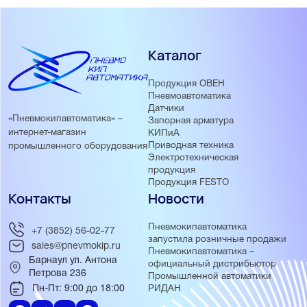
Каталог
Продукция ОВЕН
Пневмоавтоматика
Датчики
«Пневмокипавтоматика» –
Запорная арматура
интернет-магазин
КИПиА
Приводная техника
промышленного оборудования
Электротехническая
продукция
Продукция FESTO
Контакты
Новости
Пневмокипавтоматика
+7 (3852) 56-02-77
запустила розничные продажи
sales@pnevmokip.ru
Пневмокипавтоматика –
Барнаул ул. Антона
официальный дистрибьютор
Петрова 236
Промышленной автоматики
Пн-Пт: 9:00 до 18:00
РИДАН