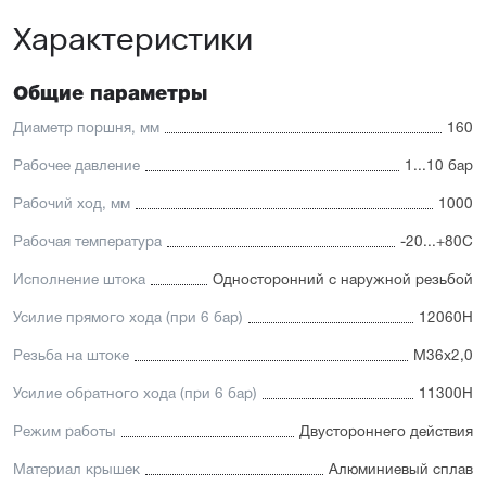
принадлежностей
Характеристики
Отличительные черты:
Высокое усилие при прямом и обратном ходе
Общие параметры
Уплотнение — полиуретан (PU) с возможностью
замены на уплотнения с расширенным температурным
Диаметр поршня, мм
160
диапазоном (FKM/Viton) или из бронзы для работы в
тяжелых условиях. А также дополнительное
Рабочее давление
1...10 бар
уплотнение — Hytrel-скребок, не пропускающий мелкие
Рабочий ход, мм
1000
частицы в полость цилиндра
Корпус изготовлен из прочного алюминия, покрытого
Рабочая температура
-20...+80С
элоксаловым покрытием, препятствующим коррозии
Шток изготавливается из хромированной стали
Исполнение штока
Односторонний с наружной резьбой
(нержавейка доступна в качестве опции)
Присутствует опрос положений и регулируемое
Усилие прямого хода (при 6 бар)
12060Н
демпфирование
Резьба на штоке
М36х2,0
Усилие обратного хода (при 6 бар)
11300Н
Режим работы
Двустороннего действия
Материал крышек
Алюминиевый сплав