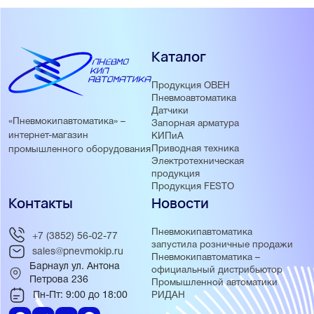
Каталог
Продукция ОВЕН
Пневмоавтоматика
Датчики
«Пневмокипавтоматика» –
Запорная арматура
интернет-магазин
КИПиА
Приводная техника
промышленного оборудования
Электротехническая
продукция
Продукция FESTO
Контакты
Новости
Пневмокипавтоматика
+7 (3852) 56-02-77
запустила розничные продажи
sales@pnevmokip.ru
Пневмокипавтоматика –
Барнаул ул. Антона
официальный дистрибьютор
Петрова 236
Промышленной автоматики
Пн-Пт: 9:00 до 18:00
РИДАН