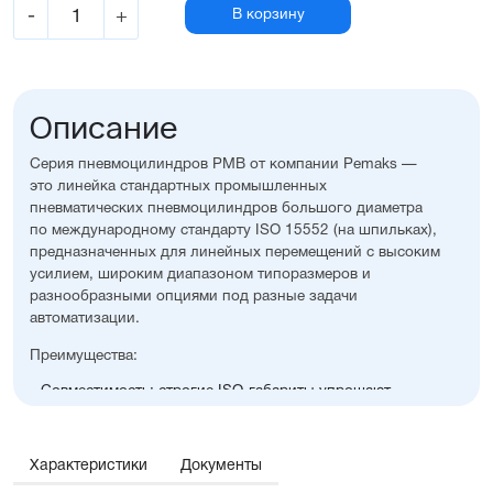
-
+
В корзину
Описание
Серия пневмоцилиндров PMB от компании Pemaks —
это линейка стандартных промышленных
пневматических пневмоцилиндров большого диаметра
по международному стандарту ISO 15552 (на шпильках),
предназначенных для линейных перемещений с высоким
усилием, широким диапазоном типоразмеров и
разнообразными опциями под разные задачи
автоматизации.
Преимущества:
Совместимость: строгие ISO-габариты упрощают
замену и проектирование
Диапазон диаметров поршня: от 125 до 320 мм
Надёжный корпус для работы даже в самых тяжелых
Характеристики
Документы
условиях
Доступно большое количество опций и