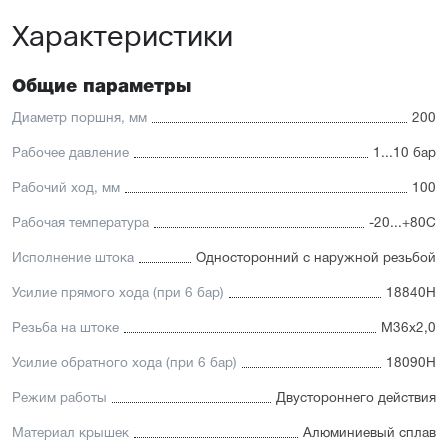
принадлежностей
Характеристики
Отличительные черты:
Высокое усилие при прямом и обратном ходе
Общие параметры
Уплотнение — полиуретан (PU) с возможностью
замены на уплотнения с расширенным температурным
Диаметр поршня, мм
200
диапазоном (FKM/Viton) или из бронзы для работы в
тяжелых условиях. А также дополнительное
Рабочее давление
1...10 бар
уплотнение — Hytrel-скребок, не пропускающий мелкие
Рабочий ход, мм
100
частицы в полость цилиндра
Корпус изготовлен из прочного алюминия, покрытого
Рабочая температура
-20...+80С
элоксаловым покрытием, препятствующим коррозии
Шток изготавливается из хромированной стали
Исполнение штока
Односторонний с наружной резьбой
(нержавейка доступна в качестве опции)
Присутствует опрос положений и регулируемое
Усилие прямого хода (при 6 бар)
18840Н
демпфирование
Резьба на штоке
М36х2,0
Усилие обратного хода (при 6 бар)
18090Н
Режим работы
Двустороннего действия
Материал крышек
Алюминиевый сплав