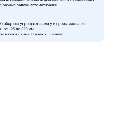
 разные задачи автоматизации.
O-габариты упрощают замену и проектирование
: от 125 до 320 мм
ты даже в самых тяжелых условиях
во опций и принадлежностей
 и обратном ходе
PU) с возможностью замены на уплотнения с
 диапазоном (FKM/Viton) или из бронзы для работы
е дополнительное уплотнение — Hytrel-скребок, не
цы в полость цилиндра
ного алюминия, покрытого элоксаловым покрытием,
ромированной стали (нержавейка доступна в качестве
ений и регулируемое демпфирование