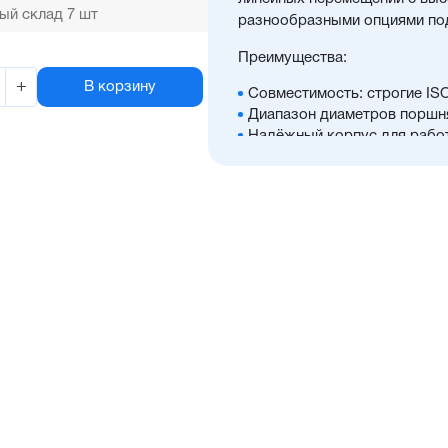
ый склад 7 шт
разнообразными опциями под
Преимущества:
+
В корзину
Совместимость: строгие IS
Диапазон диаметров поршня
Надёжный корпус для рабо
Доступно большое количест
Отличительные черты:
Высокое усилие при прямом
Уплотнение — полиуретан (
расширенным температурным
в тяжелых условиях. А такж
пропускающий мелкие части
Корпус изготовлен из проч
препятствующим коррозии
Шток изготавливается из х
опции)
Присутствует опрос полож