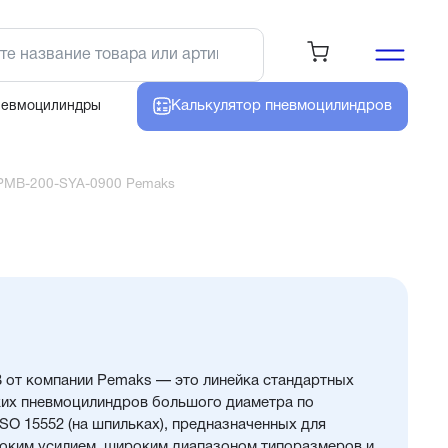
Калькулятор
пневмоцилиндров
невмоцилиндры
PMB-200-SYA-0900 Pemaks
от компании Pemaks — это линейка стандартных
их пневмоцилиндров большого диаметра по
O 15552 (на шпильках), предназначенных для
оким усилием, широким диапазоном типоразмеров и