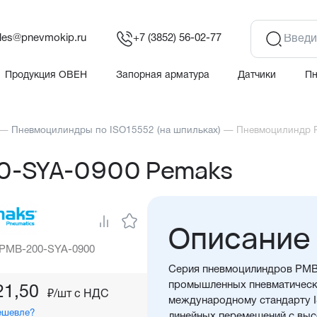
les@pnevmokip.ru
+7 (3852) 56-02-77
Продукция ОВЕН
Запорная арматура
Датчики
П
—
Пневмоцилиндры по ISO15552 (на шпильках)
—
Пневмоцилиндр 
0-SYA-0900 Pemaks
Описание
 PMB-200-SYA-0900
Серия пневмоцилиндров PMB 
промышленных пневматическ
21,50
₽/шт c НДС
международному стандарту IS
ешевле?
линейных перемещений с выс