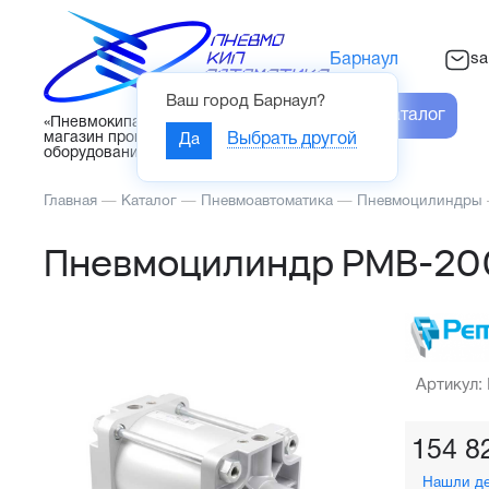
sa
Барнаул
Ваш город
Барнаул
?
Каталог
«Пневмокипавтоматика» – интернет-
магазин промышленного
Да
Выбрать другой
оборудования
Главная
—
Каталог
—
Пневмоавтоматика
—
Пневмоцилиндры
Пневмоцилиндр PMB-20
Артикул:
154 8
Нашли д