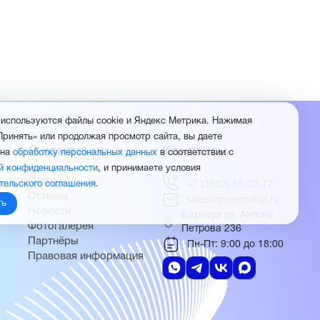
 используются файлы cookie и Яндекс Метрика. Нажимая
Принять» или продолжая просмотр сайта, вы даете
О компании
Контакты
 на
обработку персональных данных
в соответствии с
й конфиденциальности
, и принимаете условия
О нас
тельского соглашения
.
+7 (3852) 56-02-77
Отзывы
sales@pnevmokip.ru
ть
Новости
Барнаул ул. Антона
Фотогалерея
Петрова 236
Партнёры
Пн-Пт: 9:00 до 18:00
Правовая информация