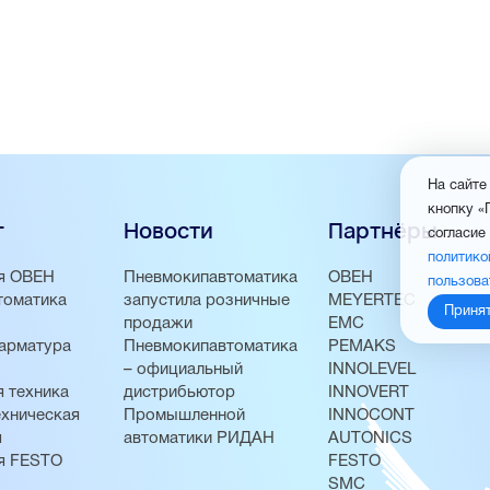
На сайте
кнопку «
г
Новости
Партнёры
согласие
политико
я ОВЕН
Пневмокипавтоматика
ОВЕН
пользова
томатика
запустила розничные
MEYERTEC
Приня
продажи
EMC
арматура
Пневмокипавтоматика
PEMAKS
– официальный
INNOLEVEL
 техника
дистрибьютор
INNOVERT
хническая
Промышленной
INNOCONT
я
автоматики РИДАН
AUTONICS
я FESTO
FESTO
SMC