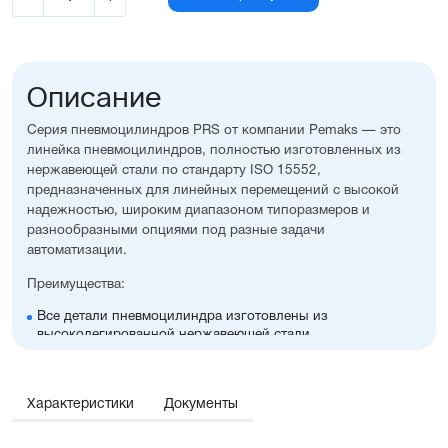
Описание
Серия пневмоцилиндров PRS от компании Pemaks — это
линейка пневмоцилиндров, полностью изготовленных из
нержавеющей стали по стандарту ISO 15552,
предназначенных для линейных перемещений с высокой
надежностью, широким диапазоном типоразмеров и
разнообразными опциями под разные задачи
автоматизации.
Преимущества:
Все детали пневмоцилиндра изготовлены из
высоколегированной нержавеющей стали
Высокая стойкость к коррозии и окислению
Конструкция, адаптированная для работы в
запылённых и загрязнённых средах
Характеристики
Документы
Диапазон диаметров поршня: 32...125 мм
Широкий ассортимент опций и монтажных
принадлежностей