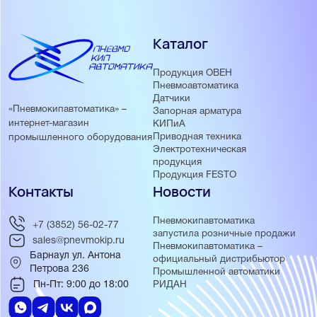
Каталог
Продукция ОВЕН
Пневмоавтоматика
Датчики
«Пневмокипавтоматика» –
Запорная арматура
интернет-магазин
КИПиА
Приводная техника
промышленного оборудования
Электротехническая
продукция
Продукция FESTO
Контакты
Новости
Пневмокипавтоматика
+7 (3852) 56-02-77
запустила розничные продажи
sales@pnevmokip.ru
Пневмокипавтоматика –
Барнаул ул. Антона
официальный дистрибьютор
Петрова 236
Промышленной автоматики
Пн-Пт: 9:00 до 18:00
РИДАН