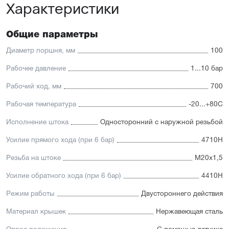
Характеристики
Отличительные черты:
Имеется опрос положения и регулируемое
Общие параметры
демпфирование
Увеличенный срок службы благодаря
Диаметр поршня, мм
100
комбинированному уплотнению штока
Подходит для использования в пищевой
Рабочее давление
1...10 бар
промышленности
Рабочий ход, мм
700
Рабочая температура
-20...+80С
Исполнение штока
Односторонний с наружной резьбой
Усилие прямого хода (при 6 бар)
4710Н
Резьба на штоке
М20х1,5
Усилие обратного хода (при 6 бар)
4410Н
Режим работы
Двустороннего действия
Материал крышек
Нержавеющая сталь