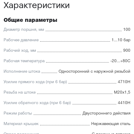
Характеристики
Отличительные черты:
Имеется опрос положения и регулируемое
Общие параметры
демпфирование
Увеличенный срок службы благодаря
Диаметр поршня, мм
100
комбинированному уплотнению штока
Подходит для использования в пищевой
Рабочее давление
1...10 бар
промышленности
Рабочий ход, мм
900
Рабочая температура
-20...+80С
Исполнение штока
Односторонний с наружной резьбой
Усилие прямого хода (при 6 бар)
4710Н
Резьба на штоке
М20х1,5
Усилие обратного хода (при 6 бар)
4410Н
Режим работы
Двустороннего действия
Материал крышек
Нержавеющая сталь