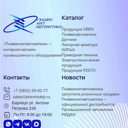
Каталог
Продукция ОВЕН
Пневмоавтоматика
Датчики
«Пневмокипавтоматика» –
Запорная арматура
интернет-магазин
КИПиА
Приводная техника
промышленного оборудования
Электротехническая
продукция
Продукция FESTO
Контакты
Новости
Пневмокипавтоматика
+7 (3852) 56-02-77
запустила розничные продажи
sales@pnevmokip.ru
Пневмокипавтоматика –
Барнаул ул. Антона
официальный дистрибьютор
Петрова 236
Промышленной автоматики
Пн-Пт: 9:00 до 18:00
РИДАН