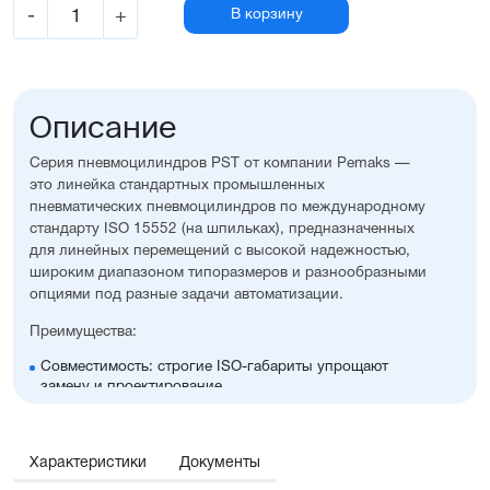
-
+
В корзину
Описание
Серия пневмоцилиндров PST от компании Pemaks —
это линейка стандартных промышленных
пневматических пневмоцилиндров по международному
стандарту ISO 15552 (на шпильках), предназначенных
для линейных перемещений с высокой надежностью,
широким диапазоном типоразмеров и разнообразными
опциями под разные задачи автоматизации.
Преимущества:
Совместимость: строгие ISO-габариты упрощают
замену и проектирование
Вариативность исполнения: широкий выбор опций,
уплотнений, монтажных принадлежностей, а также
возможность изготовления с нестандартными
Характеристики
Документы
размерами
Универсальность: подходит для любых задач