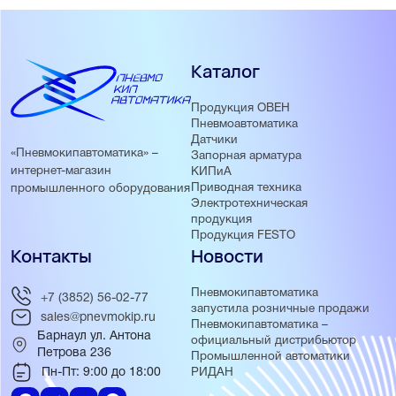
Каталог
Продукция ОВЕН
Пневмоавтоматика
Датчики
«Пневмокипавтоматика» –
Запорная арматура
интернет-магазин
КИПиА
Приводная техника
промышленного оборудования
Электротехническая
продукция
Продукция FESTO
Контакты
Новости
Пневмокипавтоматика
+7 (3852) 56-02-77
запустила розничные продажи
sales@pnevmokip.ru
Пневмокипавтоматика –
Барнаул ул. Антона
официальный дистрибьютор
Петрова 236
Промышленной автоматики
Пн-Пт: 9:00 до 18:00
РИДАН