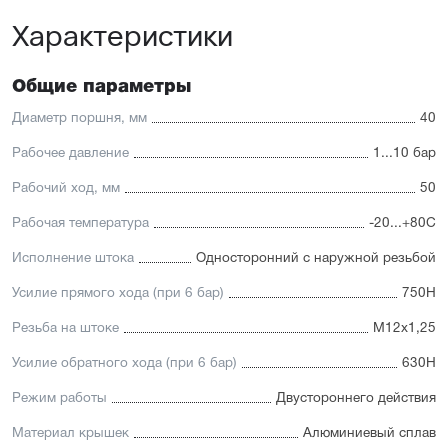
автоматизации
Характеристики
Доступность: сбалансированное соотношение
стоимости и характеристик с короткими сроками
поставки
Общие параметры
Отличительные черты:
Диаметр поршня, мм
40
Корпус изготовлен из легкого и прочного алюминия,
покрытого элоксаловым покрытием, препятствующим
Рабочее давление
1...10 бар
коррозии
Рабочий ход, мм
50
Шток изготавливается
из нержавеющей или хромированной стали, подходит
Рабочая температура
-20...+80С
для использования в пищевой отрасли
Уплотнение — полиуретан (PU) с возможностью
Исполнение штока
Односторонний с наружной резьбой
замены на уплотнения с расширенным температурным
диапазоном (FKM/Viton). А также дополнительное
Усилие прямого хода (при 6 бар)
750Н
уплотнение — Hytrel-скребок, не пропускающий мелкие
частицы в полость цилиндра
Резьба на штоке
М12х1,25
Увеличенный поршень, благодаря которому
пневмоцилиндр имеет высокую устойчивость
Усилие обратного хода (при 6 бар)
630Н
к боковым нагрузкам
Режим работы
Двустороннего действия
Материал крышек
Алюминиевый сплав