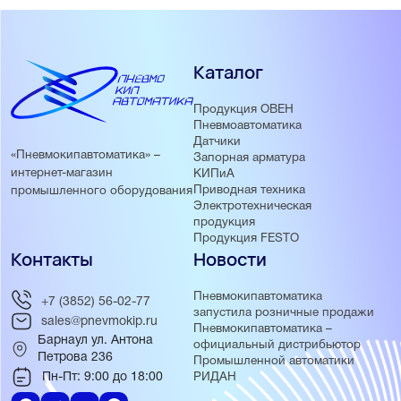
Каталог
Продукция ОВЕН
Пневмоавтоматика
Датчики
«Пневмокипавтоматика» –
Запорная арматура
интернет-магазин
КИПиА
Приводная техника
промышленного оборудования
Электротехническая
продукция
Продукция FESTO
Контакты
Новости
Пневмокипавтоматика
+7 (3852) 56-02-77
запустила розничные продажи
sales@pnevmokip.ru
Пневмокипавтоматика –
Барнаул ул. Антона
официальный дистрибьютор
Петрова 236
Промышленной автоматики
Пн-Пт: 9:00 до 18:00
РИДАН