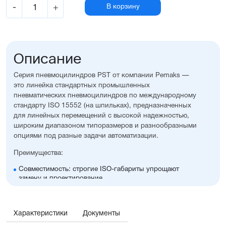
-
+
В корзину
Описание
Серия пневмоцилиндров PST от компании Pemaks —
это линейка стандартных промышленных
пневматических пневмоцилиндров по международному
стандарту ISO 15552 (на шпильках), предназначенных
для линейных перемещений с высокой надежностью,
широким диапазоном типоразмеров и разнообразными
опциями под разные задачи автоматизации.
Преимущества:
Совместимость: строгие ISO-габариты упрощают
замену и проектирование
Вариативность исполнения: широкий выбор опций,
уплотнений, монтажных принадлежностей, а также
возможность изготовления с нестандартными
Характеристики
Документы
размерами
Универсальность: подходит для любых задач