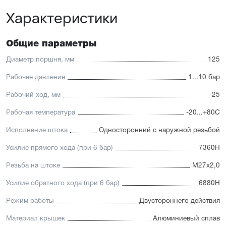
автоматизации
Характеристики
Доступность: сбалансированное соотношение
стоимости и характеристик с короткими сроками
поставки
Общие параметры
Отличительные черты:
Диаметр поршня, мм
125
Корпус изготовлен из легкого и прочного алюминия,
покрытого элоксаловым покрытием, препятствующим
Рабочее давление
1...10 бар
коррозии
Рабочий ход, мм
25
Шток изготавливается
из нержавеющей или хромированной стали, подходит
Рабочая температура
-20...+80С
для использования в пищевой отрасли
Уплотнение — полиуретан (PU) с возможностью
Исполнение штока
Односторонний с наружной резьбой
замены на уплотнения с расширенным температурным
диапазоном (FKM/Viton). А также дополнительное
Усилие прямого хода (при 6 бар)
7360Н
уплотнение — Hytrel-скребок, не пропускающий мелкие
частицы в полость цилиндра
Резьба на штоке
М27х2,0
Увеличенный поршень, благодаря которому
пневмоцилиндр имеет высокую устойчивость
Усилие обратного хода (при 6 бар)
6880Н
к боковым нагрузкам
Режим работы
Двустороннего действия
Материал крышек
Алюминиевый сплав