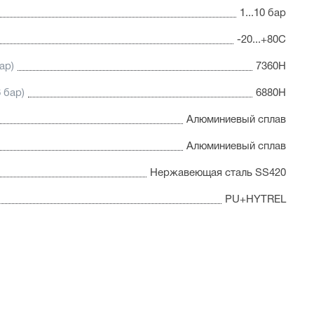
годаря которому пневмоцилиндр имеет высокую
1...10 бар
грузкам
-20...+80С
ар)
7360Н
 бар)
6880Н
Алюминиевый сплав
Алюминиевый сплав
Нержавеющая сталь SS420
PU+HYTREL