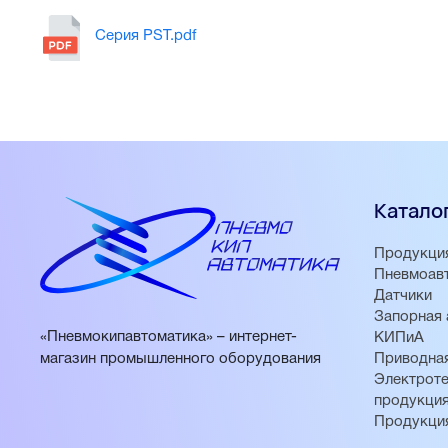
Серия PST.pdf
Катало
Продукци
Пневмоав
Датчики
Запорная 
«Пневмокипавтоматика» – интернет-
КИПиА
магазин промышленного оборудования
Приводная
Электроте
продукци
Продукци