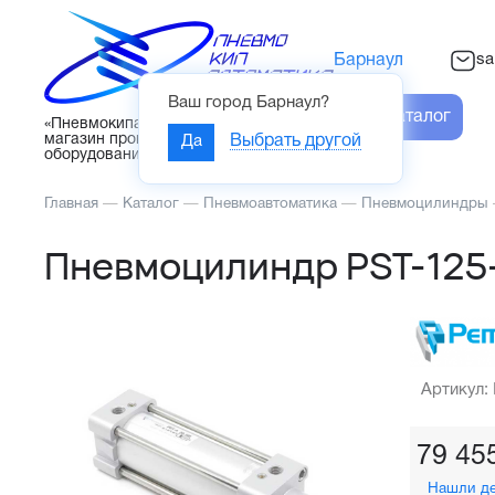
sa
Барнаул
Ваш город
Барнаул
?
Каталог
«Пневмокипавтоматика» – интернет-
магазин промышленного
Да
Выбрать другой
оборудования
Главная
—
Каталог
—
Пневмоавтоматика
—
Пневмоцилиндры
Пневмоцилиндр PST-125
Артикул:
79 45
Нашли д