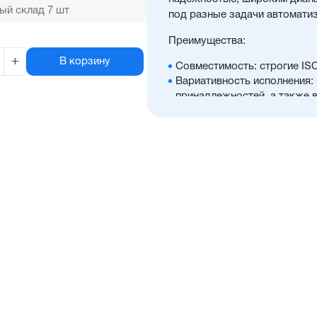
ый склад 7 шт
под разные задачи автомати
Преимущества:
+
В корзину
Совместимость: строгие IS
Вариативность исполнения:
принадлежностей, а также 
размерами
Универсальность: подходит
Доступность: сбалансирова
с короткими сроками поста
Отличительные черты:
Корпус изготовлен из легк
покрытием, препятствующи
Шток изготавливается из н
для использования в пищев
Уплотнение — полиуретан (
с расширенным температурн
дополнительное уплотнение
в полость цилиндра