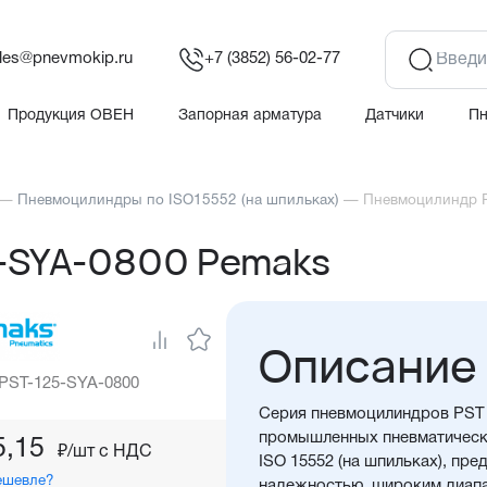
les@pnevmokip.ru
+7 (3852) 56-02-77
Продукция ОВЕН
Запорная арматура
Датчики
П
—
Пневмоцилиндры по ISO15552 (на шпильках)
—
Пневмоцилиндр 
-SYA-0800 Pemaks
Описание
 PST-125-SYA-0800
Серия пневмоцилиндров PST 
промышленных пневматическ
5,15
₽/шт c НДС
ISO 15552 (на шпильках), пр
ешевле?
надежностью, широким диап