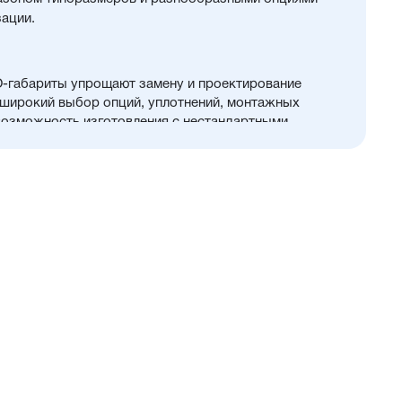
зации.
O-габариты упрощают замену и проектирование
 широкий выбор опций, уплотнений, монтажных
возможность изготовления с нестандартными
 для любых задач автоматизации
нное соотношение стоимости и характеристик
вки
ого и прочного алюминия, покрытого элоксаловым
м коррозии
ержавеющей или хромированной стали, подходит
ой отрасли
PU) с возможностью замены на уплотнения
ым диапазоном (FKM/Viton). А также
 — Hytrel-скребок, не пропускающий мелкие частицы