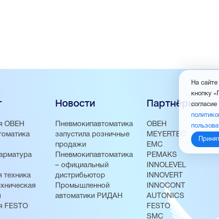
На сайте
кнопку «
г
Новости
Партнёры
согласие
политико
я ОВЕН
Пневмокипавтоматика
ОВЕН
пользова
томатика
запустила розничные
MEYERTEC
Приня
продажи
EMC
арматура
Пневмокипавтоматика
PEMAKS
– официальный
INNOLEVEL
 техника
дистрибьютор
INNOVERT
хническая
Промышленной
INNOCONT
я
автоматики РИДАН
AUTONICS
я FESTO
FESTO
SMC