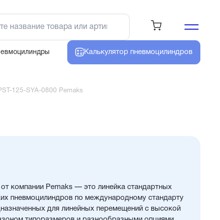
Калькулятор
пневмоцилиндров
невмоцилиндры
PST-125-SYA-0800 Pemaks
от компании Pemaks — это линейка стандартных
их пневмоцилиндров по международному стандарту
едназначенных для линейных перемещений с высокой
азоном типоразмеров и разнообразными опциями