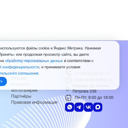
 используются файлы cookie и Яндекс Метрика. Нажимая
Принять» или продолжая просмотр сайта, вы даете
О компании
Контакты
 на
обработку персональных данных
в соответствии с
й конфиденциальности
, и принимаете условия
О нас
тельского соглашения
.
+7 (3852) 56-02-77
Отзывы
sales@pnevmokip.ru
ть
Новости
Барнаул ул. Антона
Фотогалерея
Петрова 236
Партнёры
Пн-Пт: 9:00 до 18:00
Правовая информация