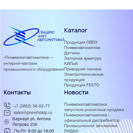
Каталог
Продукция ОВЕН
Пневмоавтоматика
Датчики
«Пневмокипавтоматика» –
Запорная арматура
интернет-магазин
КИПиА
Приводная техника
промышленного оборудования
Электротехническая
продукция
Продукция FESTO
Контакты
Новости
Пневмокипавтоматика
+7 (3852) 56-02-77
запустила розничные продажи
sales@pnevmokip.ru
Пневмокипавтоматика –
Барнаул ул. Антона
официальный дистрибьютор
Петрова 236
Промышленной автоматики
Пн-Пт: 9:00 до 18:00
РИДАН