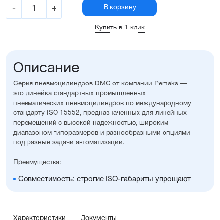
-
+
В корзину
Купить в 1 клик
Описание
Серия пневмоцилиндров DMC от компании Pemaks —
это линейка стандартных промышленных
пневматических пневмоцилиндров по международному
стандарту ISO 15552, предназначенных для линейных
перемещений с высокой надежностью, широким
диапазоном типоразмеров и разнообразными опциями
под разные задачи автоматизации.
Преимущества:
Совместимость: строгие ISO-габариты упрощают
замену и проектирование
Вариативность исполнения: широкий выбор опций,
уплотнений, монтажных принадлежностей, а также
возможность изготовления с нестандартными
Характеристики
Документы