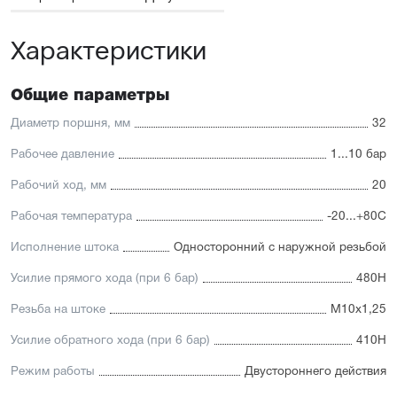
размерами
Универсальность: подходит для любых задач
Характеристики
автоматизации
Доступность: сбалансированное соотношение
стоимости и характеристик с короткими сроками
поставки
Общие параметры
Отличительные черты:
Диаметр поршня, мм
32
Корпус изготовлен из легкого и прочного алюминия,
Рабочее давление
1...10 бар
покрытого элоксаловым покрытием, препятствующим
коррозии
Рабочий ход, мм
20
Шток изготавливается
из нержавеющей или хромированной стали, подходит
Рабочая температура
-20...+80С
для использования в пищевой отрасли
Уплотнение — полиуретан (PU) с возможностью
Исполнение штока
Односторонний с наружной резьбой
замены на уплотнения с расширенным температурным
диапазоном (FKM/Viton). А также дополнительное
Усилие прямого хода (при 6 бар)
480Н
уплотнение — Hytrel-скребок, не пропускающий мелкие
частицы в полость цилиндра
Резьба на штоке
М10х1,25
Увеличенный поршень, благодаря которому
пневмоцилиндр имеет высокую устойчивость
Усилие обратного хода (при 6 бар)
410Н
к боковым нагрузкам
Режим работы
Двустороннего действия