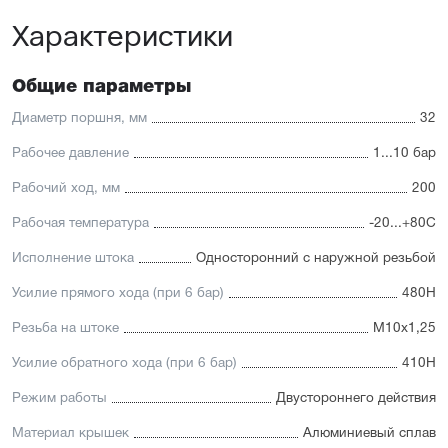
Универсальность: подходит для любых задач
Характеристики
автоматизации
Доступность: сбалансированное соотношение
стоимости и характеристик с короткими сроками
поставки
Общие параметры
Отличительные черты:
Диаметр поршня, мм
32
Корпус изготовлен из легкого и прочного алюминия,
Рабочее давление
1...10 бар
покрытого элоксаловым покрытием, препятствующим
коррозии
Рабочий ход, мм
200
Шток изготавливается
из нержавеющей или хромированной стали, подходит
Рабочая температура
-20...+80С
для использования в пищевой отрасли
Уплотнение — полиуретан (PU) с возможностью
Исполнение штока
Односторонний с наружной резьбой
замены на уплотнения с расширенным температурным
диапазоном (FKM/Viton). А также дополнительное
Усилие прямого хода (при 6 бар)
480Н
уплотнение — Hytrel-скребок, не пропускающий мелкие
частицы в полость цилиндра
Резьба на штоке
М10х1,25
Увеличенный поршень, благодаря которому
пневмоцилиндр имеет высокую устойчивость
Усилие обратного хода (при 6 бар)
410Н
к боковым нагрузкам
Режим работы
Двустороннего действия
Материал крышек
Алюминиевый сплав