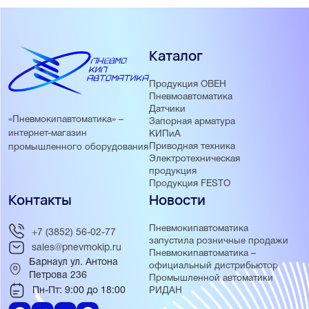
Каталог
Продукция ОВЕН
Пневмоавтоматика
Датчики
«Пневмокипавтоматика» –
Запорная арматура
интернет-магазин
КИПиА
Приводная техника
промышленного оборудования
Электротехническая
продукция
Продукция FESTO
Контакты
Новости
Пневмокипавтоматика
+7 (3852) 56-02-77
запустила розничные продажи
sales@pnevmokip.ru
Пневмокипавтоматика –
Барнаул ул. Антона
официальный дистрибьютор
Петрова 236
Промышленной автоматики
Пн-Пт: 9:00 до 18:00
РИДАН