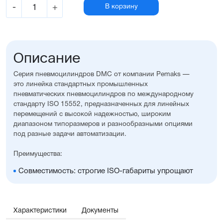
-
+
В корзину
Описание
Серия пневмоцилиндров DMC от компании Pemaks —
это линейка стандартных промышленных
пневматических пневмоцилиндров по международному
стандарту ISO 15552, предназначенных для линейных
перемещений с высокой надежностью, широким
диапазоном типоразмеров и разнообразными опциями
под разные задачи автоматизации.
Преимущества:
Совместимость: строгие ISO-габариты упрощают
замену и проектирование
Вариативность исполнения: широкий выбор опций,
уплотнений, монтажных принадлежностей, а также
возможность изготовления с нестандартными
Характеристики
Документы
размерами