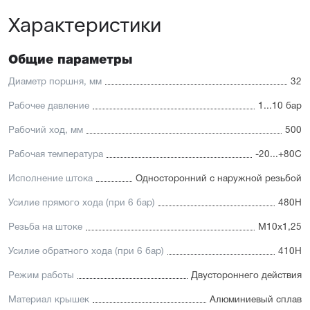
Универсальность: подходит для любых задач
Характеристики
автоматизации
Доступность: сбалансированное соотношение
стоимости и характеристик с короткими сроками
поставки
Общие параметры
Отличительные черты:
Диаметр поршня, мм
32
Корпус изготовлен из легкого и прочного алюминия,
Рабочее давление
1...10 бар
покрытого элоксаловым покрытием, препятствующим
коррозии
Рабочий ход, мм
500
Шток изготавливается
из нержавеющей или хромированной стали, подходит
Рабочая температура
-20...+80С
для использования в пищевой отрасли
Уплотнение — полиуретан (PU) с возможностью
Исполнение штока
Односторонний с наружной резьбой
замены на уплотнения с расширенным температурным
диапазоном (FKM/Viton). А также дополнительное
Усилие прямого хода (при 6 бар)
480Н
уплотнение — Hytrel-скребок, не пропускающий мелкие
частицы в полость цилиндра
Резьба на штоке
М10х1,25
Увеличенный поршень, благодаря которому
пневмоцилиндр имеет высокую устойчивость
Усилие обратного хода (при 6 бар)
410Н
к боковым нагрузкам
Режим работы
Двустороннего действия
Материал крышек
Алюминиевый сплав