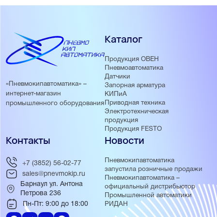
Каталог
Продукция ОВЕН
Пневмоавтоматика
Датчики
«Пневмокипавтоматика» –
Запорная арматура
интернет-магазин
КИПиА
Приводная техника
промышленного оборудования
Электротехническая
продукция
Продукция FESTO
Контакты
Новости
Пневмокипавтоматика
+7 (3852) 56-02-77
запустила розничные продажи
sales@pnevmokip.ru
Пневмокипавтоматика –
Барнаул ул. Антона
официальный дистрибьютор
Петрова 236
Промышленной автоматики
Пн-Пт: 9:00 до 18:00
РИДАН