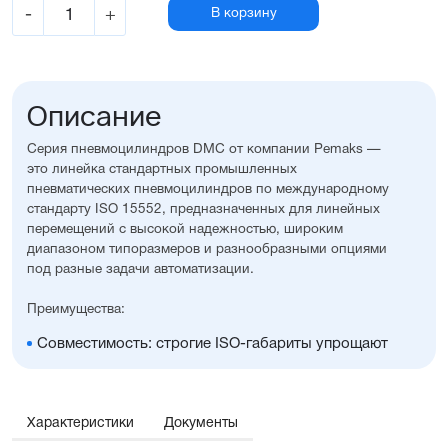
-
+
В корзину
Описание
Серия пневмоцилиндров DMC от компании Pemaks —
это линейка стандартных промышленных
пневматических пневмоцилиндров по международному
стандарту ISO 15552, предназначенных для линейных
перемещений с высокой надежностью, широким
диапазоном типоразмеров и разнообразными опциями
под разные задачи автоматизации.
Преимущества:
Совместимость: строгие ISO-габариты упрощают
замену и проектирование
Вариативность исполнения: широкий выбор опций,
уплотнений, монтажных принадлежностей, а также
возможность изготовления с нестандартными
Характеристики
Документы
размерами