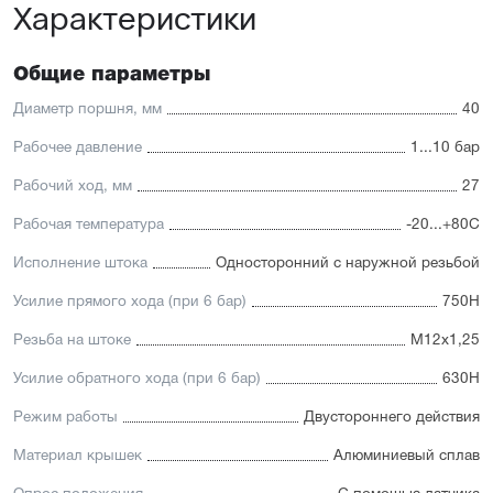
Характеристики
автоматизации
Доступность: сбалансированное соотношение
стоимости и характеристик с короткими сроками
поставки
Общие параметры
Отличительные черты:
Диаметр поршня, мм
40
Корпус изготовлен из легкого и прочного алюминия,
Рабочее давление
1...10 бар
покрытого элоксаловым покрытием, препятствующим
коррозии
Рабочий ход, мм
27
Шток изготавливается
из нержавеющей или хромированной стали, подходит
Рабочая температура
-20...+80С
для использования в пищевой отрасли
Уплотнение — полиуретан (PU) с возможностью
Исполнение штока
Односторонний с наружной резьбой
замены на уплотнения с расширенным температурным
диапазоном (FKM/Viton). А также дополнительное
Усилие прямого хода (при 6 бар)
750Н
уплотнение — Hytrel-скребок, не пропускающий мелкие
частицы в полость цилиндра
Резьба на штоке
М12х1,25
Увеличенный поршень, благодаря которому
пневмоцилиндр имеет высокую устойчивость
Усилие обратного хода (при 6 бар)
630Н
к боковым нагрузкам
Режим работы
Двустороннего действия
Материал крышек
Алюминиевый сплав