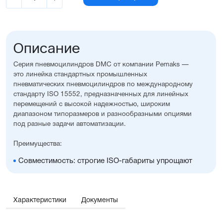
Описание
Серия пневмоцилиндров DMC от компании Pemaks —
это линейка стандартных промышленных
пневматических пневмоцилиндров по международному
стандарту ISO 15552, предназначенных для линейных
перемещений с высокой надежностью, широким
диапазоном типоразмеров и разнообразными опциями
под разные задачи автоматизации.
Преимущества:
Совместимость: строгие ISO-габариты упрощают
замену и проектирование
Вариативность исполнения: широкий выбор опций,
уплотнений, монтажных принадлежностей, а также
возможность изготовления с нестандартными
Характеристики
Документы
размерами
Универсальность: подходит для любых задач