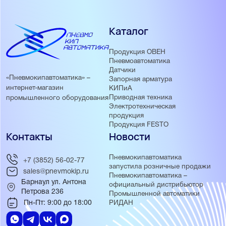
Каталог
Продукция ОВЕН
Пневмоавтоматика
Датчики
«Пневмокипавтоматика» –
Запорная арматура
интернет-магазин
КИПиА
Приводная техника
промышленного оборудования
Электротехническая
продукция
Продукция FESTO
Контакты
Новости
Пневмокипавтоматика
+7 (3852) 56-02-77
запустила розничные продажи
sales@pnevmokip.ru
Пневмокипавтоматика –
Барнаул ул. Антона
официальный дистрибьютор
Петрова 236
Промышленной автоматики
Пн-Пт: 9:00 до 18:00
РИДАН