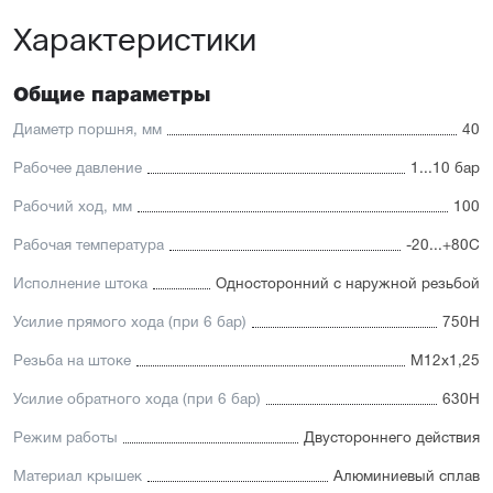
Универсальность: подходит для любых задач
Характеристики
автоматизации
Доступность: сбалансированное соотношение
стоимости и характеристик с короткими сроками
поставки
Общие параметры
Отличительные черты:
Диаметр поршня, мм
40
Корпус изготовлен из легкого и прочного алюминия,
Рабочее давление
1...10 бар
покрытого элоксаловым покрытием, препятствующим
коррозии
Рабочий ход, мм
100
Шток изготавливается
из нержавеющей или хромированной стали, подходит
Рабочая температура
-20...+80С
для использования в пищевой отрасли
Уплотнение — полиуретан (PU) с возможностью
Исполнение штока
Односторонний с наружной резьбой
замены на уплотнения с расширенным температурным
диапазоном (FKM/Viton). А также дополнительное
Усилие прямого хода (при 6 бар)
750Н
уплотнение — Hytrel-скребок, не пропускающий мелкие
частицы в полость цилиндра
Резьба на штоке
М12х1,25
Увеличенный поршень, благодаря которому
пневмоцилиндр имеет высокую устойчивость
Усилие обратного хода (при 6 бар)
630Н
к боковым нагрузкам
Режим работы
Двустороннего действия
Материал крышек
Алюминиевый сплав