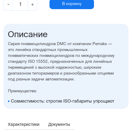
-
+
В корзину
Описание
Серия пневмоцилиндров DMC от компании Pemaks —
это линейка стандартных промышленных
пневматических пневмоцилиндров по международному
стандарту ISO 15552, предназначенных для линейных
перемещений с высокой надежностью, широким
диапазоном типоразмеров и разнообразными опциями
под разные задачи автоматизации.
Преимущества:
Совместимость: строгие ISO-габариты упрощают
замену и проектирование
Вариативность исполнения: широкий выбор опций,
уплотнений, монтажных принадлежностей, а также
возможность изготовления с нестандартными
Характеристики
Документы
размерами