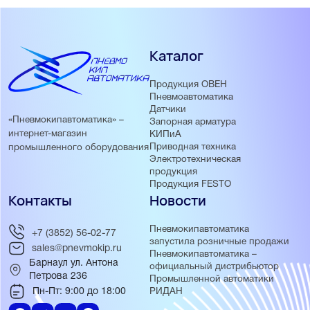
Каталог
Продукция ОВЕН
Пневмоавтоматика
Датчики
«Пневмокипавтоматика» –
Запорная арматура
интернет-магазин
КИПиА
Приводная техника
промышленного оборудования
Электротехническая
продукция
Продукция FESTO
Контакты
Новости
Пневмокипавтоматика
+7 (3852) 56-02-77
запустила розничные продажи
sales@pnevmokip.ru
Пневмокипавтоматика –
Барнаул ул. Антона
официальный дистрибьютор
Петрова 236
Промышленной автоматики
Пн-Пт: 9:00 до 18:00
РИДАН