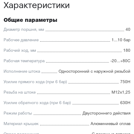
Характеристики
автоматизации
Доступность: сбалансированное соотношение
стоимости и характеристик с короткими сроками
поставки
Общие параметры
Отличительные черты:
Диаметр поршня, мм
40
Корпус изготовлен из легкого и прочного алюминия,
Рабочее давление
1...10 бар
покрытого элоксаловым покрытием, препятствующим
коррозии
Рабочий ход, мм
180
Шток изготавливается
из нержавеющей или хромированной стали, подходит
Рабочая температура
-20...+80С
для использования в пищевой отрасли
Уплотнение — полиуретан (PU) с возможностью
Исполнение штока
Односторонний с наружной резьбой
замены на уплотнения с расширенным температурным
диапазоном (FKM/Viton). А также дополнительное
Усилие прямого хода (при 6 бар)
750Н
уплотнение — Hytrel-скребок, не пропускающий мелкие
частицы в полость цилиндра
Резьба на штоке
М12х1,25
Увеличенный поршень, благодаря которому
пневмоцилиндр имеет высокую устойчивость
Усилие обратного хода (при 6 бар)
630Н
к боковым нагрузкам
Режим работы
Двустороннего действия
Материал крышек
Алюминиевый сплав