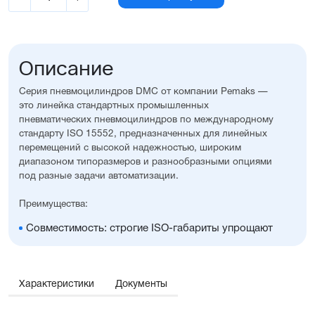
Описание
Серия пневмоцилиндров DMC от компании Pemaks —
это линейка стандартных промышленных
пневматических пневмоцилиндров по международному
стандарту ISO 15552, предназначенных для линейных
перемещений с высокой надежностью, широким
диапазоном типоразмеров и разнообразными опциями
под разные задачи автоматизации.
Преимущества:
Совместимость: строгие ISO-габариты упрощают
замену и проектирование
Вариативность исполнения: широкий выбор опций,
уплотнений, монтажных принадлежностей, а также
возможность изготовления с нестандартными
Характеристики
Документы
размерами
Универсальность: подходит для любых задач