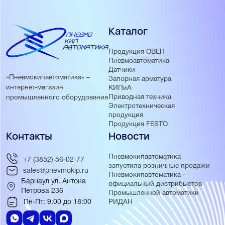
Каталог
Продукция ОВЕН
Пневмоавтоматика
Датчики
«Пневмокипавтоматика» –
Запорная арматура
интернет-магазин
КИПиА
Приводная техника
промышленного оборудования
Электротехническая
продукция
Продукция FESTO
Контакты
Новости
Пневмокипавтоматика
+7 (3852) 56-02-77
запустила розничные продажи
sales@pnevmokip.ru
Пневмокипавтоматика –
Барнаул ул. Антона
официальный дистрибьютор
Петрова 236
Промышленной автоматики
Пн-Пт: 9:00 до 18:00
РИДАН