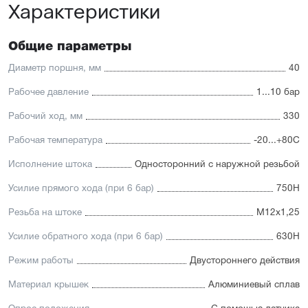
Характеристики
автоматизации
Доступность: сбалансированное соотношение
стоимости и характеристик с короткими сроками
поставки
Общие параметры
Отличительные черты:
Диаметр поршня, мм
40
Корпус изготовлен из легкого и прочного алюминия,
Рабочее давление
1...10 бар
покрытого элоксаловым покрытием, препятствующим
коррозии
Рабочий ход, мм
330
Шток изготавливается
из нержавеющей или хромированной стали, подходит
Рабочая температура
-20...+80С
для использования в пищевой отрасли
Уплотнение — полиуретан (PU) с возможностью
Исполнение штока
Односторонний с наружной резьбой
замены на уплотнения с расширенным температурным
диапазоном (FKM/Viton). А также дополнительное
Усилие прямого хода (при 6 бар)
750Н
уплотнение — Hytrel-скребок, не пропускающий мелкие
частицы в полость цилиндра
Резьба на штоке
М12х1,25
Увеличенный поршень, благодаря которому
пневмоцилиндр имеет высокую устойчивость
Усилие обратного хода (при 6 бар)
630Н
к боковым нагрузкам
Режим работы
Двустороннего действия
Материал крышек
Алюминиевый сплав