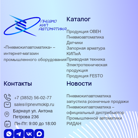
Каталог
Продукция ОВЕН
Пневмоавтоматика
Датчики
«Пневмокипавтоматика» –
Запорная арматура
интернет-магазин
КИПиА
Приводная техника
промышленного оборудования
Электротехническая
продукция
Продукция FESTO
Контакты
Новости
Пневмокипавтоматика
+7 (3852) 56-02-77
запустила розничные продажи
sales@pnevmokip.ru
Пневмокипавтоматика –
Барнаул ул. Антона
официальный дистрибьютор
Петрова 236
Промышленной автоматики
Пн-Пт: 9:00 до 18:00
РИДАН