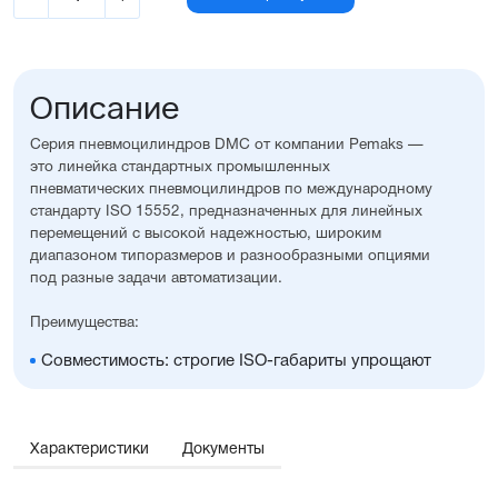
Описание
Серия пневмоцилиндров DMC от компании Pemaks —
это линейка стандартных промышленных
пневматических пневмоцилиндров по международному
стандарту ISO 15552, предназначенных для линейных
перемещений с высокой надежностью, широким
диапазоном типоразмеров и разнообразными опциями
под разные задачи автоматизации.
Преимущества:
Совместимость: строгие ISO-габариты упрощают
замену и проектирование
Вариативность исполнения: широкий выбор опций,
уплотнений, монтажных принадлежностей, а также
возможность изготовления с нестандартными
Характеристики
Документы
размерами
Универсальность: подходит для любых задач