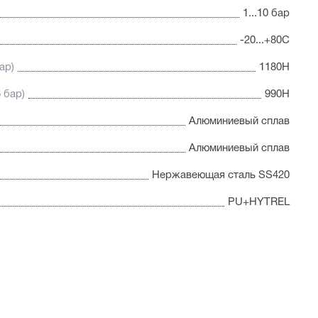
1...10 бар
годаря которому пневмоцилиндр имеет высокую
грузкам
-20...+80С
ар)
1180Н
 бар)
990Н
Алюминиевый сплав
Алюминиевый сплав
Нержавеющая сталь SS420
PU+HYTREL