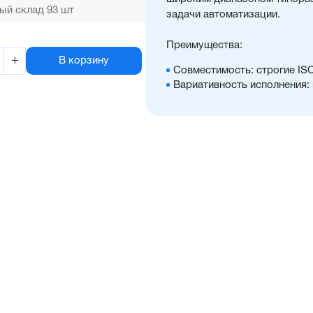
ый склад 93 шт
задачи автоматизации.
Преимущества:
+
В корзину
Совместимость: строгие IS
Вариативность исполнения:
принадлежностей, а также 
размерами
Универсальность: подходит
Доступность: сбалансирова
с короткими сроками поста
Отличительные черты:
Корпус изготовлен из легк
покрытием, препятствующи
Шток изготавливается из н
для использования в пищев
Уплотнение — полиуретан (
с расширенным температурн
дополнительное уплотнение
в полость цилиндра