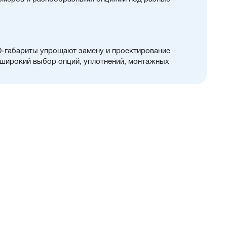
O-габариты упрощают замену и проектирование
 широкий выбор опций, уплотнений, монтажных
возможность изготовления с нестандартными
 для любых задач автоматизации
нное соотношение стоимости и характеристик
вки
ого и прочного алюминия, покрытого элоксаловым
м коррозии
ержавеющей или хромированной стали, подходит
ой отрасли
PU) с возможностью замены на уплотнения
ым диапазоном (FKM/Viton). А также
 — Hytrel-скребок, не пропускающий мелкие частицы