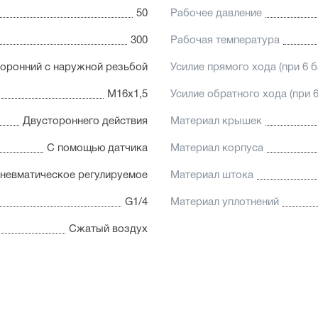
50
Рабочее давление
Увеличенный поршень, бла
устойчивость к боковым на
300
Рабочая температура
оронний с наружной резьбой
Усилие прямого хода (при 6 б
М16х1,5
Усилие обратного хода (при 6
Двустороннего действия
Материал крышек
С помощью датчика
Материал корпуса
невматическое регулируемое
Материал штока
G1/4
Материал уплотнений
Сжатый воздух