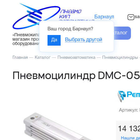
sa
Барнаул
Ваш город
Барнаул
?
Каталог
«Пневмокипавтоматика» – интернет-
магазин промышленного
Да
Выбрать другой
оборудования
Главная
—
Каталог
—
Пневмоавтоматика
—
Пневмоцилиндры
Пневмоцилиндр DMC-05
Артикул:
14 13
Нашли д