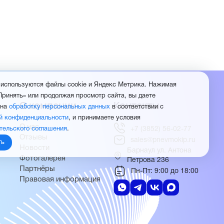
 используются файлы cookie и Яндекс Метрика. Нажимая
Принять» или продолжая просмотр сайта, вы даете
О компании
Контакты
 на
обработку персональных данных
в соответствии с
й конфиденциальности
, и принимаете условия
О нас
тельского соглашения
.
+7 (3852) 56-02-77
Отзывы
sales@pnevmokip.ru
ть
Новости
Барнаул ул. Антона
Фотогалерея
Петрова 236
Партнёры
Пн-Пт: 9:00 до 18:00
Правовая информация