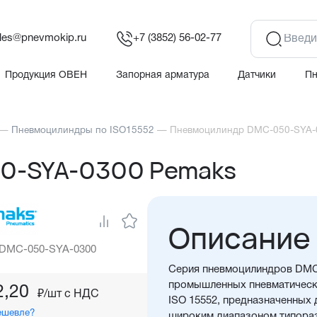
les@pnevmokip.ru
+7 (3852) 56-02-77
Продукция ОВЕН
Запорная арматура
Датчики
П
—
Пневмоцилиндры по ISO15552
—
Пневмоцилиндр DMC-050-SYA-
0-SYA-0300 Pemaks
Описание
 DMC-050-SYA-0300
Серия пневмоцилиндров DMC
промышленных пневматическ
2,20
₽/шт c НДС
ISO 15552, предназначенных
ешевле?
широким диапазоном типора