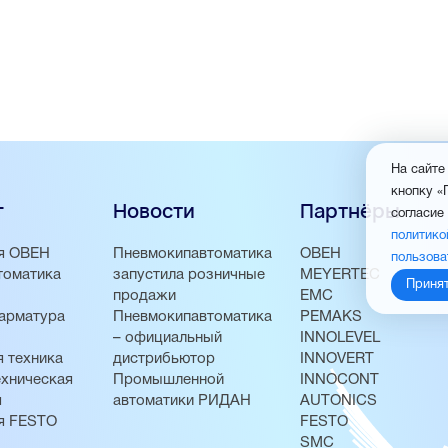
На сайте
кнопку «
г
Новости
Партнёры
согласие
политико
я ОВЕН
Пневмокипавтоматика
ОВЕН
пользова
томатика
запустила розничные
MEYERTEC
Приня
продажи
EMC
арматура
Пневмокипавтоматика
PEMAKS
– официальный
INNOLEVEL
 техника
дистрибьютор
INNOVERT
хническая
Промышленной
INNOCONT
я
автоматики РИДАН
AUTONICS
я FESTO
FESTO
SMC