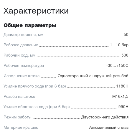
Универсальность: подходит для любых задач
Характеристики
автоматизации
Доступность: сбалансированное соотношение
стоимости и характеристик с короткими сроками
поставки
Общие параметры
Отличительные черты:
Диаметр поршня, мм
50
Корпус изготовлен из легкого и прочного алюминия,
Рабочее давление
1...10 бар
покрытого элоксаловым покрытием, препятствующим
коррозии
Рабочий ход, мм
500
Шток изготавливается
из нержавеющей или хромированной стали, подходит
Рабочая температура
-30...+150С
для использования в пищевой отрасли
Уплотнение — полиуретан (PU) с возможностью
Исполнение штока
Односторонний с наружной резьбой
замены на уплотнения с расширенным температурным
диапазоном (FKM/Viton). А также дополнительное
Усилие прямого хода (при 6 бар)
1180Н
уплотнение — Hytrel-скребок, не пропускающий мелкие
частицы в полость цилиндра
Резьба на штоке
М16х1,5
Увеличенный поршень, благодаря которому
пневмоцилиндр имеет высокую устойчивость
Усилие обратного хода (при 6 бар)
990Н
к боковым нагрузкам
Режим работы
Двустороннего действия
Материал крышек
Алюминиевый сплав