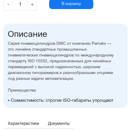
-
+
В корзину
Описание
Серия пневмоцилиндров DMC от компании Pemaks —
это линейка стандартных промышленных
пневматических пневмоцилиндров по международному
стандарту ISO 15552, предназначенных для линейных
перемещений с высокой надежностью, широким
диапазоном типоразмеров и разнообразными опциями
под разные задачи автоматизации.
Преимущества:
Совместимость: строгие ISO-габариты упрощают
замену и проектирование
Вариативность исполнения: широкий выбор опций,
уплотнений, монтажных принадлежностей, а также
возможность изготовления с нестандартными
Характеристики
Документы
размерами