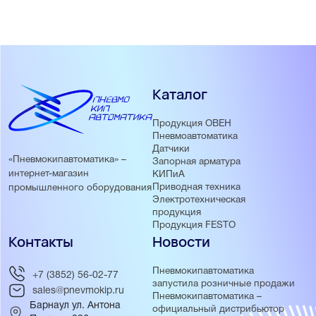
Каталог
Продукция ОВЕН
Пневмоавтоматика
Датчики
«Пневмокипавтоматика» –
Запорная арматура
интернет-магазин
КИПиА
Приводная техника
промышленного оборудования
Электротехническая
продукция
Продукция FESTO
Контакты
Новости
Пневмокипавтоматика
+7 (3852) 56-02-77
запустила розничные продажи
sales@pnevmokip.ru
Пневмокипавтоматика –
Барнаул ул. Антона
официальный дистрибьютор