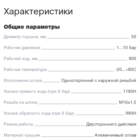
Универсальность: подходит для любых задач
Характеристики
автоматизации
Доступность: сбалансированное соотношение
стоимости и характеристик с короткими сроками
поставки
Общие параметры
Отличительные черты:
Диаметр поршня, мм
50
Корпус изготовлен из легкого и прочного алюминия,
Рабочее давление
1...10 бар
покрытого элоксаловым покрытием, препятствующим
коррозии
Рабочий ход, мм
900
Шток изготавливается
из нержавеющей или хромированной стали, подходит
Рабочая температура
-20...+80С
для использования в пищевой отрасли
Уплотнение — полиуретан (PU) с возможностью
Исполнение штока
Односторонний с наружной резьбой
замены на уплотнения с расширенным температурным
диапазоном (FKM/Viton). А также дополнительное
Усилие прямого хода (при 6 бар)
1180Н
уплотнение — Hytrel-скребок, не пропускающий мелкие
частицы в полость цилиндра
Резьба на штоке
М16х1,5
Увеличенный поршень, благодаря которому
пневмоцилиндр имеет высокую устойчивость
Усилие обратного хода (при 6 бар)
990Н
к боковым нагрузкам
Режим работы
Двустороннего действия
Материал крышек
Алюминиевый сплав