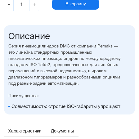
-
+
В корзину
Описание
Серия пневмоцилиндров DMC от компании Pemaks —
это линейка стандартных промышленных
пневматических пневмоцилиндров по международному
стандарту ISO 15552, предназначенных для линейных
перемещений с высокой надежностью, широким
диапазоном типоразмеров и разнообразными опциями
под разные задачи автоматизации.
Преимущества:
Совместимость: строгие ISO-габариты упрощают
замену и проектирование
Вариативность исполнения: широкий выбор опций,
уплотнений, монтажных принадлежностей, а также
возможность изготовления с нестандартными
Характеристики
Документы
размерами