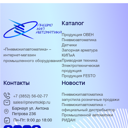
Каталог
Продукция ОВЕН
Пневмоавтоматика
Датчики
«Пневмокипавтоматика» –
Запорная арматура
интернет-магазин
КИПиА
Приводная техника
промышленного оборудования
Электротехническая
продукция
Продукция FESTO
Контакты
Новости
Пневмокипавтоматика
+7 (3852) 56-02-77
запустила розничные продажи
sales@pnevmokip.ru
Пневмокипавтоматика –
Барнаул ул. Антона
официальный дистрибьютор
Петрова 236
Промышленной автоматики
Пн-Пт: 9:00 до 18:00
РИДАН