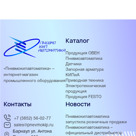
Каталог
Продукция ОВЕН
Пневмоавтоматика
Датчики
«Пневмокипавтоматика» –
Запорная арматура
интернет-магазин
КИПиА
Приводная техника
промышленного оборудования
Электротехническая
продукция
Продукция FESTO
Контакты
Новости
Пневмокипавтоматика
+7 (3852) 56-02-77
запустила розничные продажи
sales@pnevmokip.ru
Пневмокипавтоматика –
Барнаул ул. Антона
официальный дистрибьютор