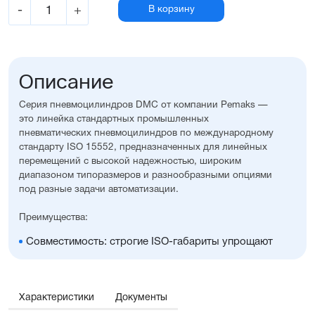
-
+
В корзину
Описание
Серия пневмоцилиндров DMC от компании Pemaks —
это линейка стандартных промышленных
пневматических пневмоцилиндров по международному
стандарту ISO 15552, предназначенных для линейных
перемещений с высокой надежностью, широким
диапазоном типоразмеров и разнообразными опциями
под разные задачи автоматизации.
Преимущества:
Совместимость: строгие ISO-габариты упрощают
замену и проектирование
Вариативность исполнения: широкий выбор опций,
уплотнений, монтажных принадлежностей, а также
возможность изготовления с нестандартными
Характеристики
Документы
размерами