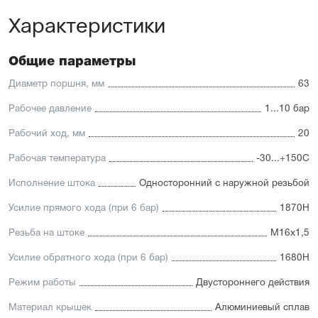
Универсальность: подходит для любых задач
Характеристики
автоматизации
Доступность: сбалансированное соотношение
стоимости и характеристик с короткими сроками
поставки
Общие параметры
Отличительные черты:
Диаметр поршня, мм
63
Корпус изготовлен из легкого и прочного алюминия,
Рабочее давление
1...10 бар
покрытого элоксаловым покрытием, препятствующим
коррозии
Рабочий ход, мм
20
Шток изготавливается
из нержавеющей или хромированной стали, подходит
Рабочая температура
-30...+150С
для использования в пищевой отрасли
Уплотнение — полиуретан (PU) с возможностью
Исполнение штока
Односторонний с наружной резьбой
замены на уплотнения с расширенным температурным
диапазоном (FKM/Viton). А также дополнительное
Усилие прямого хода (при 6 бар)
1870Н
уплотнение — Hytrel-скребок, не пропускающий мелкие
частицы в полость цилиндра
Резьба на штоке
М16х1,5
Увеличенный поршень, благодаря которому
пневмоцилиндр имеет высокую устойчивость
Усилие обратного хода (при 6 бар)
1680Н
к боковым нагрузкам
Режим работы
Двустороннего действия
Материал крышек
Алюминиевый сплав