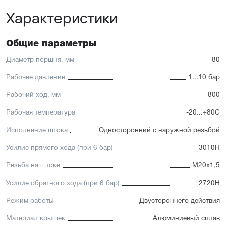
Универсальность: подходит для любых задач
Характеристики
автоматизации
Доступность: сбалансированное соотношение
стоимости и характеристик с короткими сроками
поставки
Общие параметры
Отличительные черты:
Диаметр поршня, мм
80
Корпус изготовлен из легкого и прочного алюминия,
Рабочее давление
1...10 бар
покрытого элоксаловым покрытием, препятствующим
коррозии
Рабочий ход, мм
800
Шток изготавливается
из нержавеющей или хромированной стали, подходит
Рабочая температура
-20...+80С
для использования в пищевой отрасли
Уплотнение — полиуретан (PU) с возможностью
Исполнение штока
Односторонний с наружной резьбой
замены на уплотнения с расширенным температурным
диапазоном (FKM/Viton). А также дополнительное
Усилие прямого хода (при 6 бар)
3010Н
уплотнение — Hytrel-скребок, не пропускающий мелкие
частицы в полость цилиндра
Резьба на штоке
М20х1,5
Увеличенный поршень, благодаря которому
пневмоцилиндр имеет высокую устойчивость
Усилие обратного хода (при 6 бар)
2720Н
к боковым нагрузкам
Режим работы
Двустороннего действия
Материал крышек
Алюминиевый сплав