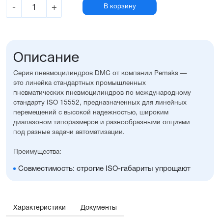
-
+
В корзину
Описание
Серия пневмоцилиндров DMC от компании Pemaks —
это линейка стандартных промышленных
пневматических пневмоцилиндров по международному
стандарту ISO 15552, предназначенных для линейных
перемещений с высокой надежностью, широким
диапазоном типоразмеров и разнообразными опциями
под разные задачи автоматизации.
Преимущества:
Совместимость: строгие ISO-габариты упрощают
замену и проектирование
Вариативность исполнения: широкий выбор опций,
уплотнений, монтажных принадлежностей, а также
возможность изготовления с нестандартными
Характеристики
Документы
размерами