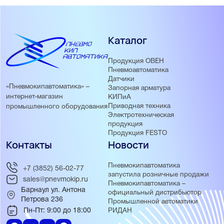
Каталог
Продукция ОВЕН
Пневмоавтоматика
Датчики
«Пневмокипавтоматика» –
Запорная арматура
интернет-магазин
КИПиА
Приводная техника
промышленного оборудования
Электротехническая
продукция
Продукция FESTO
Контакты
Новости
Пневмокипавтоматика
+7 (3852) 56-02-77
запустила розничные продажи
sales@pnevmokip.ru
Пневмокипавтоматика –
Барнаул ул. Антона
официальный дистрибьютор
Петрова 236
Промышленной автоматики
Пн-Пт: 9:00 до 18:00
РИДАН