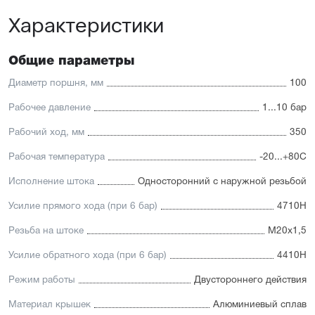
Универсальность: подходит для любых задач
Характеристики
автоматизации
Доступность: сбалансированное соотношение
стоимости и характеристик с короткими сроками
поставки
Общие параметры
Отличительные черты:
Диаметр поршня, мм
100
Корпус изготовлен из легкого и прочного алюминия,
Рабочее давление
1...10 бар
покрытого элоксаловым покрытием, препятствующим
коррозии
Рабочий ход, мм
350
Шток изготавливается
из нержавеющей или хромированной стали, подходит
Рабочая температура
-20...+80С
для использования в пищевой отрасли
Уплотнение — полиуретан (PU) с возможностью
Исполнение штока
Односторонний с наружной резьбой
замены на уплотнения с расширенным температурным
диапазоном (FKM/Viton). А также дополнительное
Усилие прямого хода (при 6 бар)
4710Н
уплотнение — Hytrel-скребок, не пропускающий мелкие
частицы в полость цилиндра
Резьба на штоке
М20х1,5
Увеличенный поршень, благодаря которому
пневмоцилиндр имеет высокую устойчивость
Усилие обратного хода (при 6 бар)
4410Н
к боковым нагрузкам
Режим работы
Двустороннего действия
Материал крышек
Алюминиевый сплав