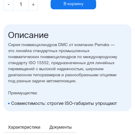
-
+
В корзину
Описание
Серия пневмоцилиндров DMC от компании Pemaks —
это линейка стандартных промышленных
пневматических пневмоцилиндров по международному
стандарту ISO 15552, предназначенных для линейных
перемещений с высокой надежностью, широким
диапазоном типоразмеров и разнообразными опциями
под разные задачи автоматизации.
Преимущества:
Совместимость: строгие ISO-габариты упрощают
замену и проектирование
Вариативность исполнения: широкий выбор опций,
уплотнений, монтажных принадлежностей, а также
возможность изготовления с нестандартными
Характеристики
Документы
размерами