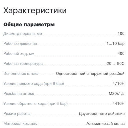
Универсальность: подходит для любых задач
Характеристики
автоматизации
Доступность: сбалансированное соотношение
стоимости и характеристик с короткими сроками
поставки
Общие параметры
Отличительные черты:
Диаметр поршня, мм
100
Корпус изготовлен из легкого и прочного алюминия,
Рабочее давление
1...10 бар
покрытого элоксаловым покрытием, препятствующим
коррозии
Рабочий ход, мм
400
Шток изготавливается
из нержавеющей или хромированной стали, подходит
Рабочая температура
-20...+80С
для использования в пищевой отрасли
Уплотнение — полиуретан (PU) с возможностью
Исполнение штока
Односторонний с наружной резьбой
замены на уплотнения с расширенным температурным
диапазоном (FKM/Viton). А также дополнительное
Усилие прямого хода (при 6 бар)
4710Н
уплотнение — Hytrel-скребок, не пропускающий мелкие
частицы в полость цилиндра
Резьба на штоке
М20х1,5
Увеличенный поршень, благодаря которому
пневмоцилиндр имеет высокую устойчивость
Усилие обратного хода (при 6 бар)
4410Н
к боковым нагрузкам
Режим работы
Двустороннего действия
Материал крышек
Алюминиевый сплав