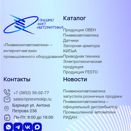
Каталог
Продукция ОВЕН
Пневмоавтоматика
Датчики
«Пневмокипавтоматика» –
Запорная арматура
интернет-магазин
КИПиА
Приводная техника
промышленного оборудования
Электротехническая
продукция
Продукция FESTO
Контакты
Новости
Пневмокипавтоматика
+7 (3852) 56-02-77
запустила розничные продажи
sales@pnevmokip.ru
Пневмокипавтоматика –
Барнаул ул. Антона
официальный дистрибьютор
Петрова 236
Промышленной автоматики
Пн-Пт: 9:00 до 18:00
РИДАН