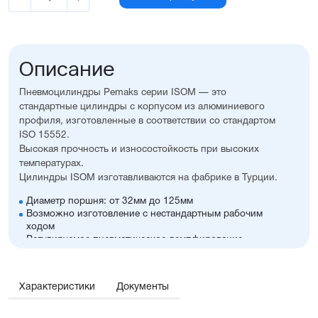
Описание
Пневмоцилиндры Pemaks серии ISOM — это
стандартные цилиндры с корпусом из алюминиевого
профиля, изготовленные в соответствии со стандартом
ISO 15552.
Высокая прочность и износостойкость при высоких
температурах.
Цилиндры ISOM изготавливаются на фабрике в Турции.
Диаметр поршня: от 32мм до 125мм
Возможно изготовление с нестандартным рабочим
ходом
Регулируемое пневматическое демпфирование
Возможность установки датчиков положения,
благодаря установленному в поршне магниту
Пазы для установки датчиков положения с двух сторон
Характеристики
Документы
Корпус из алюминия с элоксаловым покрытием,
что увеличивает его антикоррозионные свойства
Шток из нержавеющей стали SS420 с хромированием