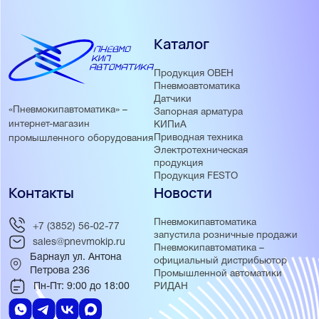
Каталог
Продукция ОВЕН
Пневмоавтоматика
Датчики
«Пневмокипавтоматика» –
Запорная арматура
интернет-магазин
КИПиА
Приводная техника
промышленного оборудования
Электротехническая
продукция
Продукция FESTO
Контакты
Новости
Пневмокипавтоматика
+7 (3852) 56-02-77
запустила розничные продажи
sales@pnevmokip.ru
Пневмокипавтоматика –
Барнаул ул. Антона
официальный дистрибьютор
Петрова 236
Промышленной автоматики
Пн-Пт: 9:00 до 18:00
РИДАН