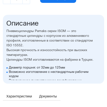
Описание
Пневмоцилиндры Pemaks серии ISOM — это
стандартные цилиндры с корпусом из алюминиевого
профиля, изготовленные в соответствии со стандартом
ISO 15552.
Высокая прочность и износостойкость при высоких
температурах.
Цилиндры ISOM изготавливаются на фабрике в Турции.
Диаметр поршня: от 32мм до 125мм
Возможно изготовление с нестандартным рабочим
ходом
Регулируемое пневматическое демпфирование
Возможность установки датчиков положения,
благодаря установленному в поршне магниту
Пазы для установки датчиков положения с двух сторон
Характеристики
Документы
Корпус из алюминия с элоксаловым покрытием,
что увеличивает его антикоррозионные свойства
Шток из нержавеющей стали SS420 с хромированием