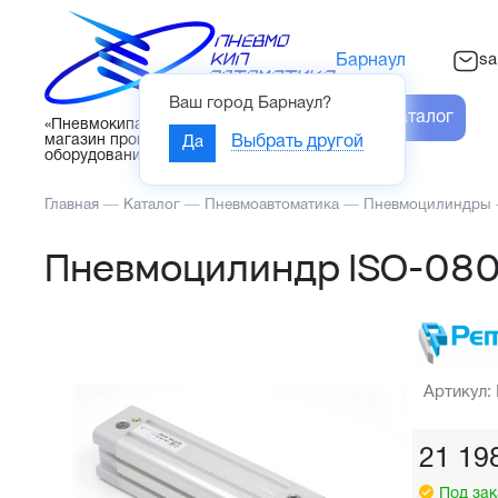
sa
Барнаул
Ваш город
Барнаул
?
Каталог
«Пневмокипавтоматика» – интернет-
магазин промышленного
Да
Выбрать другой
оборудования
Главная
—
Каталог
—
Пневмоавтоматика
—
Пневмоцилиндры
Пневмоцилиндр ISO-080
Артикул:
21 19
Под зак