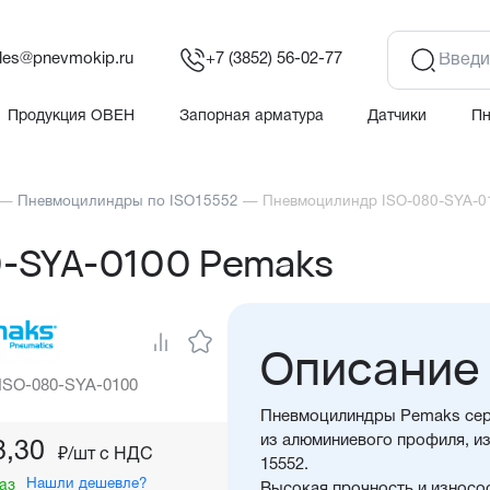
les@pnevmokip.ru
+7 (3852) 56-02-77
Продукция ОВЕН
Запорная арматура
Датчики
П
—
Пневмоцилиндры по ISO15552
—
Пневмоцилиндр ISO-080-SYA-0
-SYA-0100 Pemaks
Описание
 ISO-080-SYA-0100
Пневмоцилиндры Pemaks сер
из алюминиевого профиля, из
8,30
₽/шт c НДС
15552.
Нашли дешевле?
аз
Высокая прочность и износо