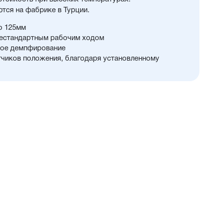
тся на фабрике в Турции.
о 125мм
нестандартным рабочим ходом
кое демпфирование
чиков положения, благодаря установленному
ов положения с двух сторон
саловым покрытием, что увеличивает
ства
и SS420 с хромированием