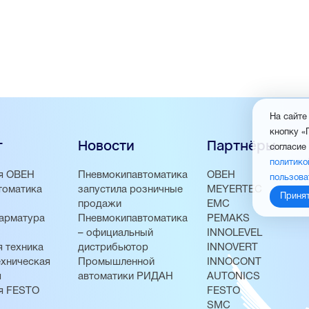
На сайте
кнопку «
г
Новости
Партнёры
согласие
политико
я ОВЕН
Пневмокипавтоматика
ОВЕН
пользова
томатика
запустила розничные
MEYERTEC
Приня
продажи
EMC
арматура
Пневмокипавтоматика
PEMAKS
– официальный
INNOLEVEL
 техника
дистрибьютор
INNOVERT
хническая
Промышленной
INNOCONT
я
автоматики РИДАН
AUTONICS
я FESTO
FESTO
SMC