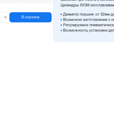
Цилиндры ISOM изготавливаю
Диаметр поршня: от 32мм д
+
В корзину
Возможно изготовление с 
Регулируемое пневматичес
Возможность установки дат
в поршне магниту
Пазы для установки датчик
Корпус из алюминия с элок
его антикоррозионные свой
Шток из нержавеющей стал