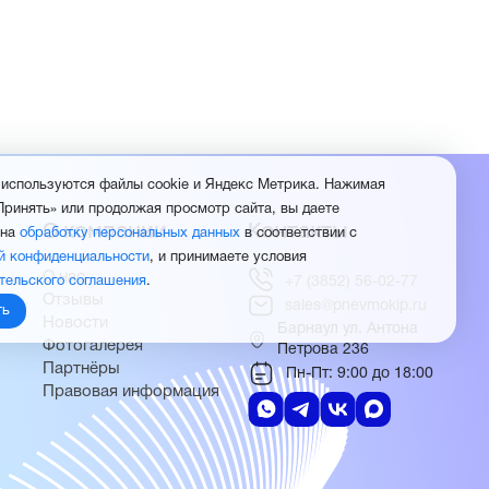
 используются файлы cookie и Яндекс Метрика. Нажимая
Принять» или продолжая просмотр сайта, вы даете
О компании
Контакты
 на
обработку персональных данных
в соответствии с
й конфиденциальности
, и принимаете условия
О нас
тельского соглашения
.
+7 (3852) 56-02-77
Отзывы
sales@pnevmokip.ru
ть
Новости
Барнаул ул. Антона
Фотогалерея
Петрова 236
Партнёры
Пн-Пт: 9:00 до 18:00
Правовая информация