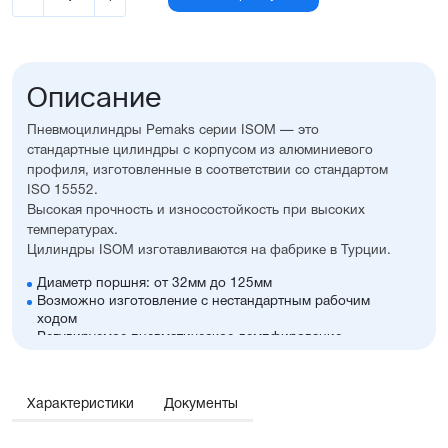
Описание
Пневмоцилиндры Pemaks серии ISOM — это
стандартные цилиндры с корпусом из алюминиевого
профиля, изготовленные в соответствии со стандартом
ISO 15552.
Высокая прочность и износостойкость при высоких
температурах.
Цилиндры ISOM изготавливаются на фабрике в Турции.
Диаметр поршня: от 32мм до 125мм
Возможно изготовление с нестандартным рабочим
ходом
Регулируемое пневматическое демпфирование
Возможность установки датчиков положения,
благодаря установленному в поршне магниту
Пазы для установки датчиков положения с двух сторон
Характеристики
Документы
Корпус из алюминия с элоксаловым покрытием,
что увеличивает его антикоррозионные свойства
Шток из нержавеющей стали SS420 с хромированием