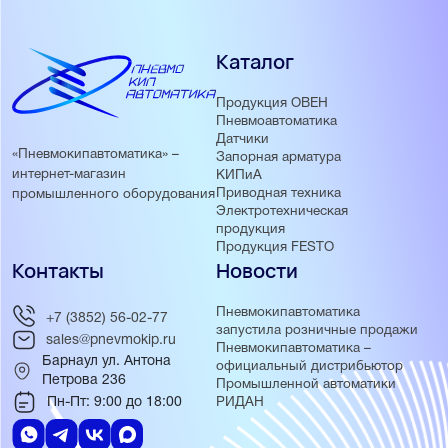
Каталог
Продукция ОВЕН
Пневмоавтоматика
Датчики
«Пневмокипавтоматика» –
Запорная арматура
интернет-магазин
КИПиА
Приводная техника
промышленного оборудования
Электротехническая
продукция
Продукция FESTO
Контакты
Новости
Пневмокипавтоматика
+7 (3852) 56-02-77
запустила розничные продажи
sales@pnevmokip.ru
Пневмокипавтоматика –
Барнаул ул. Антона
официальный дистрибьютор
Петрова 236
Промышленной автоматики
Пн-Пт: 9:00 до 18:00
РИДАН