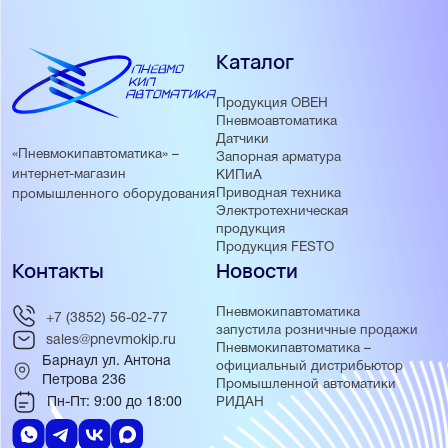
Каталог
Продукция ОВЕН
Пневмоавтоматика
Датчики
«Пневмокипавтоматика» –
Запорная арматура
интернет-магазин
КИПиА
Приводная техника
промышленного оборудования
Электротехническая
продукция
Продукция FESTO
Контакты
Новости
Пневмокипавтоматика
+7 (3852) 56-02-77
запустила розничные продажи
sales@pnevmokip.ru
Пневмокипавтоматика –
Барнаул ул. Антона
официальный дистрибьютор
Петрова 236
Промышленной автоматики
Пн-Пт: 9:00 до 18:00
РИДАН