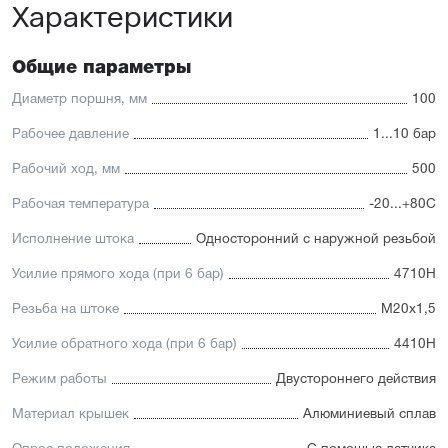
покрытием, что увеличивает их антикоррозионные
Характеристики
свойства
Шток из нержавеющей стали SS420 с хромированием
Общие параметры
Диаметр поршня, мм
100
Рабочее давление
1...10 бар
Рабочий ход, мм
500
Рабочая температура
-20...+80С
Исполнение штока
Односторонний с наружной резьбой
Усилие прямого хода (при 6 бар)
4710Н
Резьба на штоке
М20х1,5
Усилие обратного хода (при 6 бар)
4410Н
Режим работы
Двустороннего действия
Материал крышек
Алюминиевый сплав