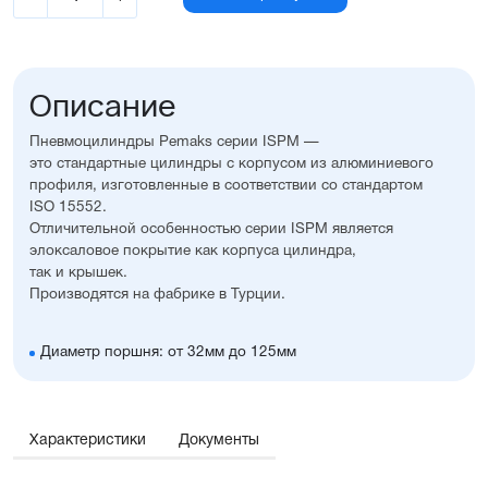
Описание
Пневмоцилиндры Pemaks серии ISPM —
это стандартные цилиндры с корпусом из алюминиевого
профиля, изготовленные в соответствии со стандартом
ISO 15552.
Отличительной особенностью серии ISPM является
элоксаловое покрытие как корпуса цилиндра,
так и крышек.
Производятся на фабрике в Турции.
Диаметр поршня: от 32мм до 125мм
Возможно изготовление с нестандартным рабочим
ходом
Регулируемое пневматическое демпфирование
Возможность установки датчиков положения,
Характеристики
Документы
благодаря установленному в поршне магниту
Корпус и крышки из алюминия с элоксаловым