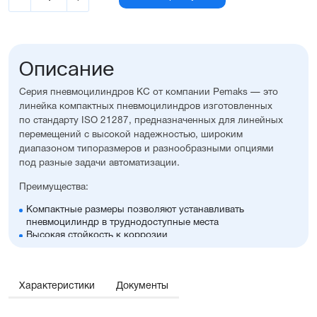
Описание
Серия пневмоцилиндров KС от компании Pemaks — это
линейка компактных пневмоцилиндров изготовленных
по стандарту ISO 21287, предназначенных для линейных
перемещений с высокой надежностью, широким
диапазоном типоразмеров и разнообразными опциями
под разные задачи автоматизации.
Преимущества:
Компактные размеры позволяют устанавливать
пневмоцилиндр в труднодоступные места
Высокая стойкость к коррозии
Оптимальное соотношение цены и производительности
Диапазон диаметров поршня: 12...25 мм
Широкий ассортимент опций и монтажных
Характеристики
принадлежностей, включая антиприворотную
Документы
платформу