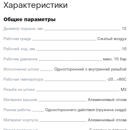
Характеристики
Отличительные черты:
Имеется опрос положения и упругие элементы
демпфирования
Общие параметры
Простая установка датчиков положения с любой из
трёх сторон
Диаметр поршня, мм
12
Подходит для использования в пищевой
промышленности
Рабочая среда
Сжатый воздух
Простой монтаж в ограниченном пространстве
Низкий уровень шума работы
Рабочий ход, мм
10
Рабочее давление
макс. 10 бар
Исполнение штока
Односторонний с внутренней резьбой
Рабочая температура
-20...+80С
Резьба на штоке
М3
Материал крышек
Алюминиевый сплав
Режим работы
Одностороннего действия (пружина сзади)
Материал корпуса
Алюминиевый сплав