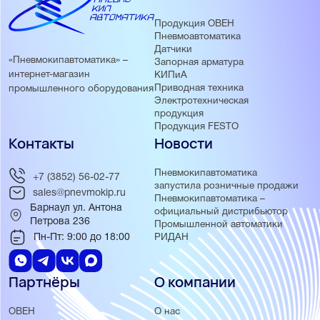
Продукция ОВЕН
Пневмоавтоматика
Датчики
«Пневмокипавтоматика» –
Запорная арматура
интернет-магазин
КИПиА
Приводная техника
промышленного оборудования
Электротехническая
продукция
Продукция FESTO
Контакты
Новости
Пневмокипавтоматика
+7 (3852) 56-02-77
запустила розничные продажи
sales@pnevmokip.ru
Пневмокипавтоматика –
Барнаул ул. Антона
официальный дистрибьютор
Петрова 236
Промышленной автоматики
Пн-Пт: 9:00 до 18:00
РИДАН
Партнёры
О компании
ОВЕН
О нас