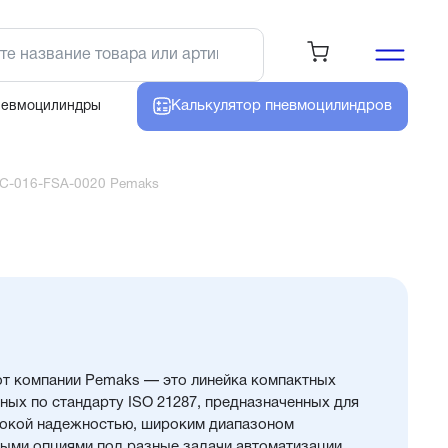
Калькулятор
пневмоцилиндров
невмоцилиндры
C-016-FSA-0020 Pemaks
т компании Pemaks — это линейка компактных
ных по стандарту ISO 21287, предназначенных для
сокой надежностью, широким диапазоном
ыми опциями под разные задачи автоматизации.