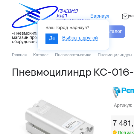
sa
Барнаул
Ваш город
Барнаул
?
Каталог
«Пневмокипавтоматика» – интернет-
магазин промышленного
Да
Выбрать другой
оборудования
Главная
—
Каталог
—
Пневмоавтоматика
—
Пневмоцилиндры
Пневмоцилиндр KC-016
Артикул:
7 481
Под зак