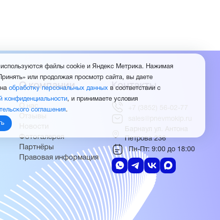
 используются файлы cookie и Яндекс Метрика. Нажимая
Принять» или продолжая просмотр сайта, вы даете
О компании
Контакты
 на
обработку персональных данных
в соответствии с
й конфиденциальности
, и принимаете условия
О нас
+7 (3852) 56-02-77
тельского соглашения
.
Отзывы
sales@pnevmokip.ru
ть
Новости
Барнаул ул. Антона
Фотогалерея
Петрова 236
Партнёры
Пн-Пт: 9:00 до 18:00
Правовая информация