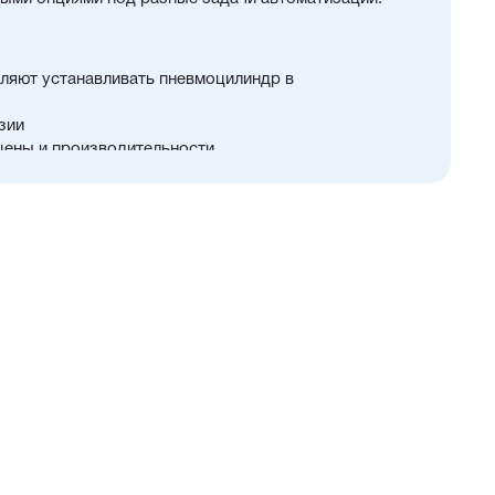
ляют устанавливать пневмоцилиндр в
зии
цены и производительности
 12...25 мм
й и монтажных принадлежностей, включая
у
и упругие элементы демпфирования
в положения с любой из трёх сторон
ия в пищевой промышленности
нном пространстве
ты