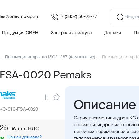
les@pnevmokip.ru
+7 (3852) 56-02-77
Продукция ОВЕН
Запорная арматура
Датчики
П
—
Пневмоцилиндры по ISO21287 (компактные)
—
Пневмоцилиндр K
-FSA-0020 Pemaks
Описание
 KC-016-FSA-0020
Серия пневмоцилиндров KС о
пневмоцилиндров изготовлен
,25
₽/шт c НДС
линейных перемещений с вы
Нашли дешевле?
аз
типоразмеров и разнообразн