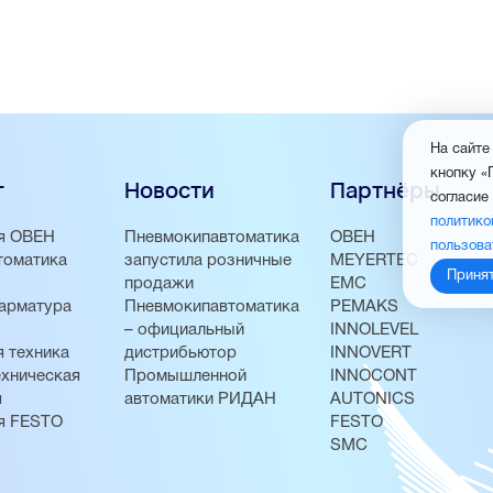
На сайте
кнопку «
г
Новости
Партнёры
согласие
политико
я ОВЕН
Пневмокипавтоматика
ОВЕН
пользова
томатика
запустила розничные
MEYERTEC
Приня
продажи
EMC
арматура
Пневмокипавтоматика
PEMAKS
– официальный
INNOLEVEL
 техника
дистрибьютор
INNOVERT
хническая
Промышленной
INNOCONT
я
автоматики РИДАН
AUTONICS
я FESTO
FESTO
SMC