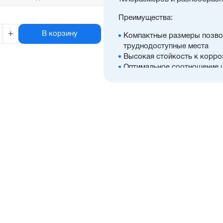
Преимущества:
+
В корзину
Компактные размеры позво
труднодоступные места
Высокая стойкость к корро
Оптимальное соотношение 
Диапазон диаметров поршня:
Широкий ассортимент опци
антиприворотную платформ
Отличительные черты:
Имеется опрос положения 
Простая установка датчико
Подходит для использован
Простой монтаж в ограниче
Низкий уровень шума рабо