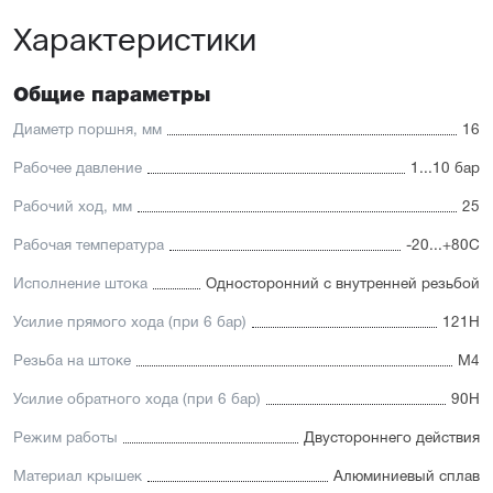
Характеристики
Отличительные черты:
Имеется опрос положения и упругие элементы
демпфирования
Общие параметры
Простая установка датчиков положения с любой из
трёх сторон
Диаметр поршня, мм
16
Подходит для использования в пищевой
промышленности
Рабочее давление
1...10 бар
Простой монтаж в ограниченном пространстве
Низкий уровень шума работы
Рабочий ход, мм
25
Рабочая температура
-20...+80С
Исполнение штока
Односторонний с внутренней резьбой
Усилие прямого хода (при 6 бар)
121Н
Резьба на штоке
М4
Усилие обратного хода (при 6 бар)
90Н
Режим работы
Двустороннего действия
Материал крышек
Алюминиевый сплав