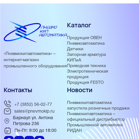
Каталог
Продукция ОВЕН
Пневмоавтоматика
Датчики
«Пневмокипавтоматика» –
Запорная арматура
интернет-магазин
КИПиА
Приводная техника
промышленного оборудования
Электротехническая
продукция
Продукция FESTO
Контакты
Новости
Пневмокипавтоматика
+7 (3852) 56-02-77
запустила розничные продажи
sales@pnevmokip.ru
Пневмокипавтоматика –
Барнаул ул. Антона
официальный дистрибьютор
Петрова 236
Промышленной автоматики
Пн-Пт: 9:00 до 18:00
РИДАН