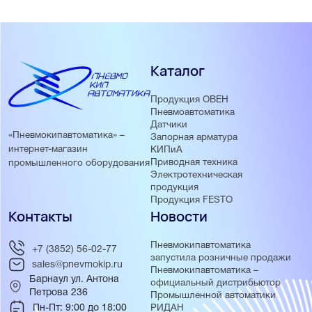
Каталог
Продукция ОВЕН
Пневмоавтоматика
Датчики
«Пневмокипавтоматика» –
Запорная арматура
интернет-магазин
КИПиА
Приводная техника
промышленного оборудования
Электротехническая
продукция
Продукция FESTO
Контакты
Новости
Пневмокипавтоматика
+7 (3852) 56-02-77
запустила розничные продажи
sales@pnevmokip.ru
Пневмокипавтоматика –
Барнаул ул. Антона
официальный дистрибьютор
Петрова 236
Промышленной автоматики
Пн-Пт: 9:00 до 18:00
РИДАН