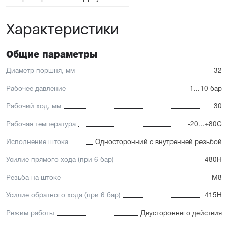
принадлежностей, включая антиприворотную
платформу
Характеристики
Высокая производительность.
Отличительные черты:
Общие параметры
Имеется опрос положения и упругие элементы
демпфирования
Диаметр поршня, мм
32
Простая установка датчиков положения с любой из
трёх сторон
Рабочее давление
1...10 бар
Подходит для использования в пищевой
промышленности
Рабочий ход, мм
30
Простой монтаж в ограниченном пространстве
Низкий уровень шума работы
Рабочая температура
-20...+80С
Исполнение штока
Односторонний с внутренней резьбой
Усилие прямого хода (при 6 бар)
480Н
Резьба на штоке
М8
Усилие обратного хода (при 6 бар)
415Н
Режим работы
Двустороннего действия