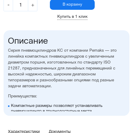
-
+
В корзину
Купить в 1 клик
Описание
Серия пневмоцилиндров KC от компании Pemaks — это
линейка компактных пневмоцилиндров с увеличенным
диаметром поршня, изготовленных по стандарту ISO
21287, предназначенных для линейных перемещений с
высокой надежностью, широким диапазоном
типоразмеров и разнообразными опциями под разные
задачи автоматизации.
Преимущества:
Компактные размеры позволяют устанавливать
пневмоцилиндр в труднодоступные места
Высокая стойкость к коррозии
Оптимальное соотношение цены и производительности
Диапазон диаметров поршня: 32...100 мм
Характеристики
Документы
Широкий ассортимент опций и монтажных