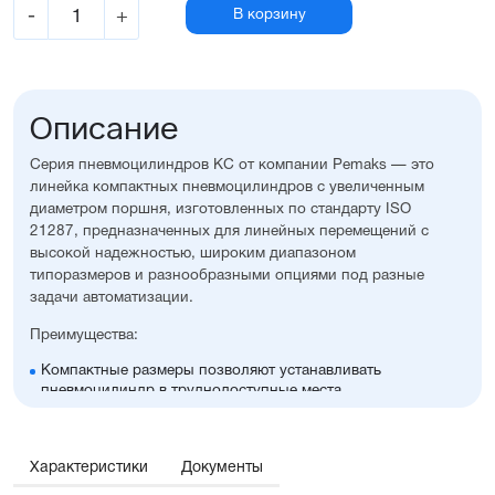
-
+
В корзину
Описание
Серия пневмоцилиндров KC от компании Pemaks — это
линейка компактных пневмоцилиндров с увеличенным
диаметром поршня, изготовленных по стандарту ISO
21287, предназначенных для линейных перемещений с
высокой надежностью, широким диапазоном
типоразмеров и разнообразными опциями под разные
задачи автоматизации.
Преимущества:
Компактные размеры позволяют устанавливать
пневмоцилиндр в труднодоступные места
Высокая стойкость к коррозии
Оптимальное соотношение цены и производительности
Диапазон диаметров поршня: 32...100 мм
Характеристики
Документы
Широкий ассортимент опций и монтажных
принадлежностей, включая антиприворотную