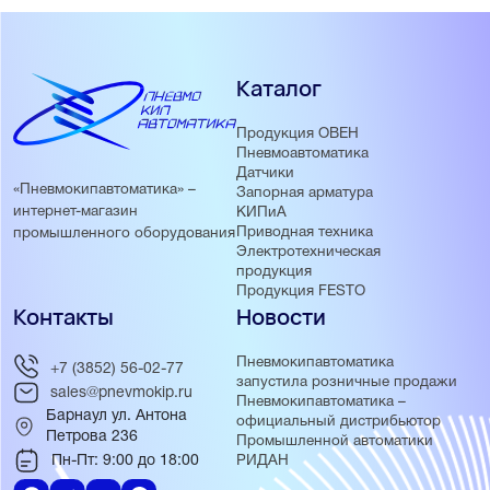
Каталог
Продукция ОВЕН
Пневмоавтоматика
Датчики
«Пневмокипавтоматика» –
Запорная арматура
интернет-магазин
КИПиА
Приводная техника
промышленного оборудования
Электротехническая
продукция
Продукция FESTO
Контакты
Новости
Пневмокипавтоматика
+7 (3852) 56-02-77
запустила розничные продажи
sales@pnevmokip.ru
Пневмокипавтоматика –
Барнаул ул. Антона
официальный дистрибьютор
Петрова 236
Промышленной автоматики
Пн-Пт: 9:00 до 18:00
РИДАН