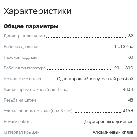
платформу
Характеристики
Высокая производительность.
Отличительные черты:
Общие параметры
Имеется опрос положения и упругие элементы
демпфирования
Диаметр поршня, мм
32
Простая установка датчиков положения с любой из
трёх сторон
Рабочее давление
1...10 бар
Подходит для использования в пищевой
промышленности
Рабочий ход, мм
60
Простой монтаж в ограниченном пространстве
Низкий уровень шума работы
Рабочая температура
-20...+80С
Исполнение штока
Односторонний с внутренней резьбой
Усилие прямого хода (при 6 бар)
480Н
Резьба на штоке
М8
Усилие обратного хода (при 6 бар)
415Н
Режим работы
Двустороннего действия
Материал крышек
Алюминиевый сплав