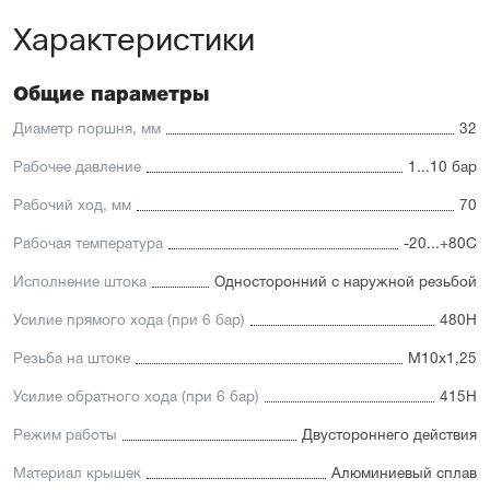
платформу
Характеристики
Высокая производительность.
Отличительные черты:
Общие параметры
Имеется опрос положения и упругие элементы
демпфирования
Диаметр поршня, мм
32
Простая установка датчиков положения с любой из
трёх сторон
Рабочее давление
1...10 бар
Подходит для использования в пищевой
промышленности
Рабочий ход, мм
70
Простой монтаж в ограниченном пространстве
Низкий уровень шума работы
Рабочая температура
-20...+80С
Исполнение штока
Односторонний с наружной резьбой
Усилие прямого хода (при 6 бар)
480Н
Резьба на штоке
М10х1,25
Усилие обратного хода (при 6 бар)
415Н
Режим работы
Двустороннего действия
Материал крышек
Алюминиевый сплав