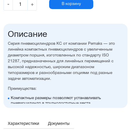
-
+
В корзину
Описание
Серия пневмоцилиндров KC от компании Pemaks — это
линейка компактных пневмоцилиндров с увеличенным
диаметром поршня, изготовленных по стандарту ISO
21287, предназначенных для линейных перемещений с
высокой надежностью, широким диапазоном
типоразмеров и разнообразными опциями под разные
задачи автоматизации.
Преимущества:
Компактные размеры позволяют устанавливать
пневмоцилиндр в труднодоступные места
Высокая стойкость к коррозии
Оптимальное соотношение цены и производительности
Диапазон диаметров поршня: 32...100 мм
Характеристики
Документы
Широкий ассортимент опций и монтажных
принадлежностей, включая антиприворотную