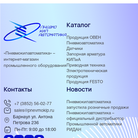
Каталог
Продукция ОВЕН
Пневмоавтоматика
Датчики
«Пневмокипавтоматика» –
Запорная арматура
интернет-магазин
КИПиА
Приводная техника
промышленного оборудования
Электротехническая
продукция
Продукция FESTO
Контакты
Новости
Пневмокипавтоматика
+7 (3852) 56-02-77
запустила розничные продажи
sales@pnevmokip.ru
Пневмокипавтоматика –
Барнаул ул. Антона
официальный дистрибьютор
Петрова 236
Промышленной автоматики
Пн-Пт: 9:00 до 18:00
РИДАН